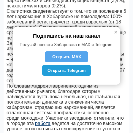
наркотических и сильнодействующих веществ (3,4%),
психостимуляторов (0,2%).
Статистика свидетельствует о том, что за последние 5
лет наркомания в Хабаровске не помолодела: 100%
заболеваний регистрируется среди взрослых (от 18
лет и старше). Случаев тяжелой наркозависимости
✕
среди подростков и детей в дальневосточной столице
Подпишись на наш канал
не зарегистрировано.
За последнюю пятилетку не претерпел особых
Получай новости Хабаровска в MAX и Telegram.
изменений и гендерный состав наркоманов:
печальную пальму первенства удерживают мужчины
Открыть MAX
– на четверых мужчин-наркоманов приходится одна
женщина (2744 – мужчины, 729 – женщины). Причем
дам-наркоманок становится все меньше: если в 2007
Открыть Telegram
году удельный вес женщин в числе наркоманов
составлял 21%, до в 2013 году он снизился до 15%.
По словам Андрея Лавриненко, одним из
действенных рычагов, благодаря которым
наблюдается пусть пока небольшая, но стабильная
положительная динамика в снижении числа
хабаровчан, страдающих наркоманией, является
отлаженная система профилактики, особенно –
среди молодежи. Участники заседания отметили, что
в городе эта
работа
ведется на достаточно высоком
уровне, но испытывать головокружение от успехов