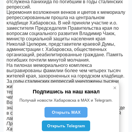
отслужена панихида по погибшим в годы сталинских
репрессий.
Церемония возложения венков и цветов к мемориалу
репрессированным прошла на центральном
кладбище Хабаровска. В ней приняли участие и.о.
заместителя Председателя Правительства края по
вопросам социального развития Владимир Чаюк,
министр социальной защиты населения края
Николай Цилюрик, представители краевой Думы,
администрации г. Хабаровска, общественных
организаций, реабилитированные граждане. Память
погибших почтили минутой молчания.
На пилонах мемориального комплекса
выгравированы фамилии более чем четырех тысяч
жителей края, захороненных на городском кладбище.
За годы сталинских репрессий уничтожены тысячи
жителей городов и поселков края. Сегодня на
✕
Подпишись на наш канал
территории региона проживают свыше 6 тысяч
человек, подвергшихся политическим репрессиям.
Получай новости Хабаровска в MAX и Telegram.
Возложение цветов состоялось также у памятного
знака, установленного на
улице
Краснореченская, где
Открыть MAX
в середине прошлого века находился пересыльный
лагерь.
Пресс-служба Губернатора и Правительства
Открыть Telegram
Хабаровского края