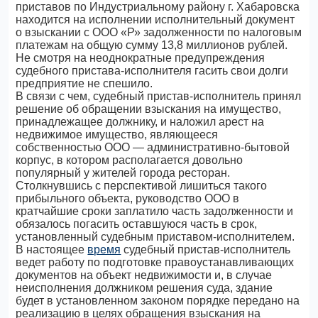
приставов по Индустриальному району г. Хабаровска
находится на исполнении исполнительный документ
о взыскании с ООО «Р» задолженности по налоговым
платежам на общую сумму 13,8 миллионов рублей.
Не смотря на неоднократные предупреждения
судебного пристава-исполнителя гасить свои долги
предприятие не спешило.
В связи с чем, судебный пристав-исполнитель принял
решение об обращении взыскания на имущество,
принадлежащее должнику, и наложил арест на
недвижимое имущество, являющееся
собственностью ООО — административно-бытовой
корпус, в котором располагается довольно
популярный у жителей города ресторан.
Столкнувшись с перспективой лишиться такого
прибыльного объекта, руководство ООО в
кратчайшие сроки заплатило часть задолженности и
обязалось погасить оставшуюся часть в срок,
установленный судебным приставом-исполнителем.
В настоящее
время
судебный пристав-исполнитель
ведет работу по подготовке правоустанавливающих
документов на объект недвижимости и, в случае
неисполнения должником решения суда, здание
будет в установленном законом порядке передано на
реализацию в целях обращения взыскания на