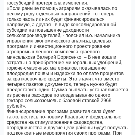
госсубсидий претерпела изменения.
«Если раньше помощь аграриям оказывалась по
целому ряду отдельных направлений, то теперь
только часть из них будет финансироваться
напрямую, а другая - в виде консолидированной
субсидии на повышение доходности
сельхозпроизводителей, - пояснил и.о. начальника
управления экономического анализа, целевых
программ и инвестиционного проектирования
агропромышленного комплекса краевого
минсельхоза Валерий Борисенко. – В нее вошли
затраты на приобретение минеральных удобрений,
горюче-смазочных материалов, повышение
плодородия почвы и издержки по оплате процентов
за краткосрочные кредиты. Это значит, что вместо
четырех пакетов документов, теперь нужно будет
предоставить один. Сумма выплаты устанавливается
из расчета расходов по возделыванию одного
гектара сельхозземель с базовой ставкой 2968
рублей».
Финансирование программ развития села будет
также вестись по-новому. Краевые и федеральные
средства на стимулирование садоводства,
огородничества и другие цели районы будут получать
под конкретные мероприятия своих программ. При