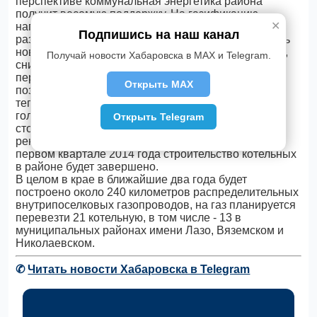
перспективе коммунальная энергетика района
получит весомую поддержку. На газификацию
✕
направлено около 660 млн рублей из бюджетов
Подпишись на наш канал
различных уровней. Это позволит построить девять
новых котельных, повысить качество подачи тепла,
Получай новости Хабаровска в MAX и Telegram.
снизив затраты на его выработку. На газ будет
переведено 10 населенных пунктов. Газификация
Открыть MAX
позволит реализовывать проекты по развитию
тепличного овощеводства. Перевод теплиц на
голубое топливо в значительной мере снизит
Открыть Telegram
стоимость тепло - и энергоресурсов, повысит
рентабельность продукции. Планируется, что в
первом квартале 2014 года строительство котельных
в районе будет завершено.
В целом в крае в ближайшие два года будет
построено около 240 километров распределительных
внутрипоселковых газопроводов, на газ планируется
перевезти 21 котельную, в том числе - 13 в
муниципальных районах имени Лазо, Вяземском и
Николаевском.
✆
Читать новости Хабаровска в Telegram