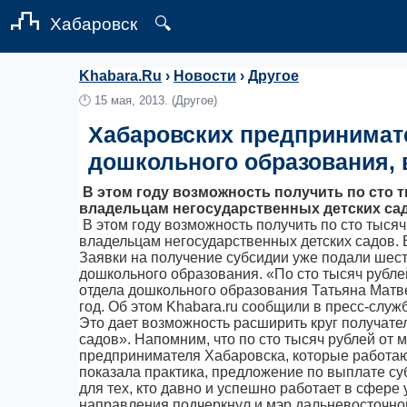
Хабаровск
🔍
Khabara.Ru
›
Новости
›
Другое
🕛
15 мая, 2013.
(Другое)
Хабаровских предпринимате
дошкольного образования,
В этом году возможность получить по сто т
владельцам негосударственных детских сад
В этом году возможность получить по сто тыся
владельцам негосударственных детских садов. 
Заявки на получение субсидии уже подали шест
дошкольного образования. «По сто тысяч рубле
отдела дошкольного образования Татьяна Матв
год. Об этом Khabara.ru сообщили в пресс-слу
Это дает возможность расширить круг получате
садов». Напомним, что по сто тысяч рублей от
предпринимателя Хабаровска, которые работают
показала практика, предложение по выплате су
для тех, кто давно и успешно работает в сфере
направления подчеркнул и мэр дальневосточно