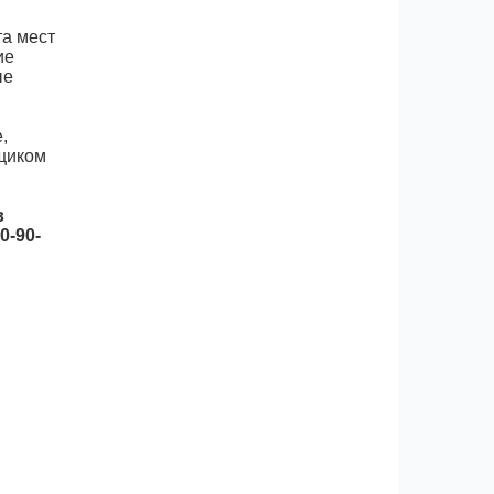
а мест
ие
ые
,
ьщиком
в
0-90-