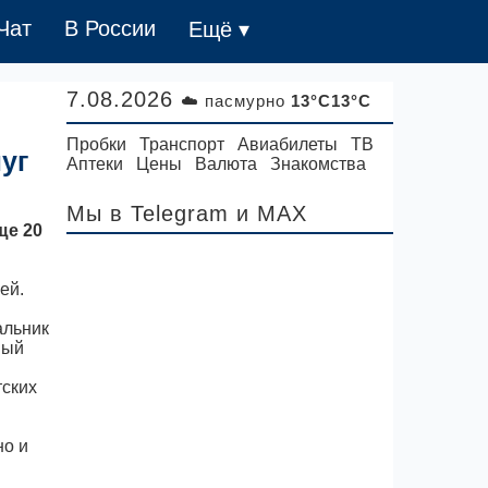
Чат
В России
Ещё ▾
7.08.2026
☁️ пасмурно
13°C13°C
Пробки
Транспорт
Авиабилеты
ТВ
уг
Аптеки
Цены
Валюта
Знакомства
Мы в Telegram
и MAX
ще 20
ей.
альник
ный
тских
но и