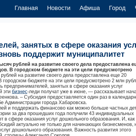
Главная
Новости
Афиша
Город
лей, занятых в сфере оказания усл
 вновь поддержит муниципалитет
ысяч рублей на развитие своего дела предоставлена е
ов. В городском бюджете на эти цели предусмотрено
ч рублей на развитие своего дела предоставлена еще 20
В городском бюджете на эти цели предусмотрено 2 млн рубл
ь предпринимателей, занятых в сфере оказания услуг
й эти
бизнес
-леди получат уже в июне, — рассказывает нач
еенкова. – Субсидия предоставляется один раз в календар
жбе Администрации города Хабаровска.
лей и поддержать финансово как можно больше частных де
 мэрии за два прошедших года получили 43 индивидуальных
 в сфере оказания услуг дошкольного образования. И, как
бсидий актуально не только для начинающих бизнесменов, 
 услуг дошкольного образования. Важность развития этого
й столицы Александр Соколов.