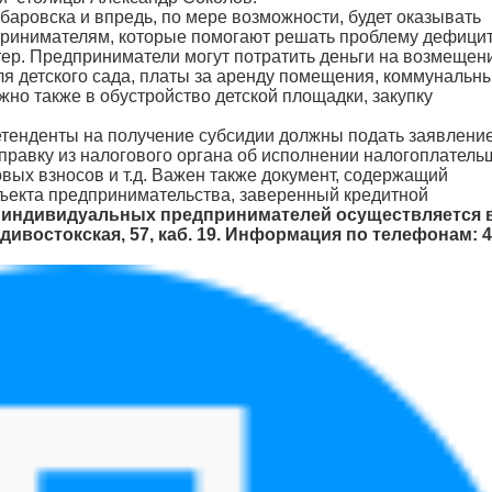
баровска и впредь, по мере возможности, будет оказывать
инимателям, которые помогают решать проблему дефицит
ктер. Предприниматели могут потратить деньги на возмещен
для детского сада, платы за аренду помещения, коммунальн
жно также в обустройство детской площадки, закупку
етенденты на получение субсидии должны подать заявление
правку из налогового органа об исполнении налогоплател
овых взносов и т.д. Важен также документ, содержащий
бъекта предпринимательства, заверенный кредитной
т индивидуальных предпринимателей осуществляется 
ивостокская, 57, каб. 19. Информация по телефонам: 4