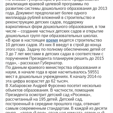
реализация краевой целевой программы по
развитию системы дошкольного образования до 2013
года. Документ предполагает более одного
миллиарда рублей вложений в строительство и
реконструкцию детских садов, поддержку
вариативных форм дошкольного образования, в том
числе – создание частных детских садов и открытие
дошкольных групп при образовательных школах.
«В крае в настоящее
время
ведется строительство
10 детских садов. Из них 8 введут в строй до конца
этого года. Задачу по полному обеспечению детей от
3 до 7 лет местами в детских садах в соответствии с
поручением Президента планируем решить до 2015
года», - рассказал Губернатор.
По данным краевого министерства образования и
науки, в начале года в крае насчитывалось 59551
мест в дошкольных учреждениях. К началу 2014-го
эта цифра возрастет до 62 тысяч.
В Хабаровске Андрей Фурсенко посетит несколько
объектов образования. В частности, помощник
Президента осмотрит детский сад «Росинка»,
рассчитанный на 195 детей. Детский сад,
построенный в середине прошлого года, отвечает
самым современным стандартам. В каждой из десяти
групп – «теплый пол», спальная комната, отдельный