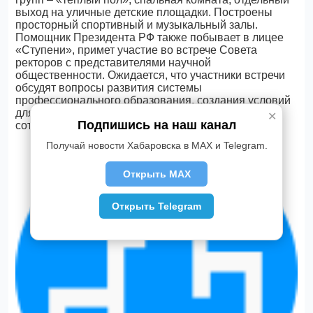
выход на уличные детские площадки. Построены
просторный спортивный и музыкальный залы.
Помощник Президента РФ также побывает в лицее
«Ступени», примет участие во встрече Совета
ректоров с представителями научной
общественности. Ожидается, что участники встречи
обсудят вопросы развития системы
профессионального образования, создания условий
для молодых ученых, повышение заработных плат
✕
Подпишись на наш канал
сотрудникам отрасли.
Получай новости Хабаровска в MAX и Telegram.
Открыть MAX
Открыть Telegram