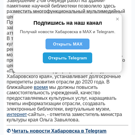
Завершение 2-ой очереди работ на здании-
памятнике научной библиотеки позволило здесь
разместить многофункциональный мультимедийный
центр, открытие которого планируется 20 марта.
✕
Преображается здание театра Драмы и комедии,
Подпишись на наш канал
завершена реставрация декоративного углового
Получай новости Хабаровска в MAX и Telegram.
аттика Театра юного зрителя.
В текущем году планируется ввод Социально-
культурного центра в с. Датта Ванинского района и
Открыть MAX
реконструкция здания под национальный
молодежный центр в с. Кондон Солнечного района,
Открыть Telegram
продолжается строительство социально-культурного
центра в р.п. Высокогорный Ванинского района.
«Принятая в 2012 году программа «Культура
Хабаровского края», устанавливает долгосрочные
приоритеты развития отрасли до 2020 года. В
ближайшее
время
мы должны повысить
самостоятельность учреждений, качество
предоставляемых культурных услуг, наращивать
темпы информатизации отрасли, создавать
электронные библиотеки, виртуальные музеи,
интернет
-сайты», - отметила заместитель министра
культуры края Ольга Завьялова.
✆
Читать новости Хабаровска в Telegram