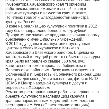
Губернатора Хабаровского края творческим
работникам, внесшим значительный вклад в
развитие культуры и искусства края, а также
Почетных грамот и Благодарностей министра
культуры России.
В крае на реализацию культурной политики в 2012
году было направлено более 3 млрд. рублей.
Приоритетное значение придавалось финансовому
обеспечению муниципальных учреждений.
В 2012 году сданы в эксплуатацию культурные
центры в сёлах Мичуринское и Котиково
Хабаровского и Вяземского районов. В целом на
капитальный и текущий ремонты объектов культуры
края было направлено свыше 350 млн. руб.
Капитально отремонтированы: библиотека в
Переяславке района им. Лазо; школы искусств п.
Солнечный и п. Березовый Солнечного района; Дом
культуры для молодёжи и населения, филиал № 13
ЦСМБ и Центр народной культуры и досуга п.
Березовка в Хабаровске.
Ремонтно-реставрационные работы завершены на
объекте культурного наследия Дом караула в
краевом парке, полным ходом идёт комплексная
реставрация Утёса («Спасательная станция»).