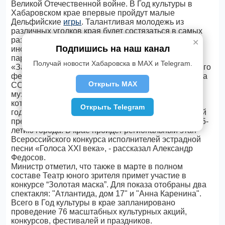
Великой Отечественной войне. В Год культуры в
Хабаровском крае впервые пройдут малые
Дельфийские
игры
. Талантливая молодежь из
различных уголков края будет состязаться в самых
разных жанрах и направлениях, от классической
✕
Подпишись на наш канал
инструментальной музыки и хореографии до
парикмахерского искусства и кулинарии.
Получай новости Хабаровска в MAX и Telegram.
«Запланировано также проведение международного
фестиваля классической музыки Народного артиста
Открыть MAX
СССР Юрия Башмета, III Международного военно-
музыкального фестиваля «Амурские волны»,
который в этом
Открыть Telegram
году удостоен престижной награды - Всероссийской
премии "Грани Театра масс" за лучший проект к 155-
летию города. В крае пройдет региональный этап
Всероссийского конкурса исполнителей эстрадной
песни «Голоса ХХI века», - рассказал Александр
Федосов.
Министр отметил, что также в марте в полном
составе Театр юного зрителя примет участие в
конкурсе “Золотая маска”. Для показа отобраны два
спектакля: "Атлантида, дом 17" и "Анна Каренина".
Всего в Год культуры в крае запланировано
проведение 76 масштабных культурных акций,
конкурсов, фестивалей и праздников.