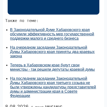
Также по теме:
В Законодательной Думе Хабаровского края
обсудили эффективность мер государственной
поддержки малого и среднего бизнеса
На очередном заседании Законодательной
Думы Хабаровского края приняты два краевых
закона
Теперь в Хабаровском крае будут свои
министры - так решили депутаты краевой думы
На последнем заседании Законодательной
Думы Хабаровского края третьего созыва не
были утверждены кандидатуры представителей
думы и администрации края в Совете
Федерации
8.08.2026
☀️ ясно
19°C18°C