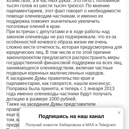
хозяйствах, а в частных руках. Это пять с половиной
тысяч голов из шести тысяч трехсот. По мнению
парламентариев, этот факт говорит о необходимости
помощи оленеводам-частникам, и именно их
поддержка поможет значительно увеличить
поголовье оленей в крае.
При встречах с депутатами и в ходе работы над
законом оленеводы не раз подчеркивали, что из-за
особенностей кочевого образа жизни им очень
сложно вести отчетность, которая предусмотрена для
юридических лиц. В том числе и по этой причине
законопроектом предлагается распространить меры
государственной финансовой поддержки на всех лиц,
занимающихся оленеводством, включая частные
подворья коренных малочисленных народов.
К заседанию Думы правительство края и
парламентарии, как говорится, нашли консенсус.
Поправка была принята, и теперь с 1 января 2013
года именно оленеводы-частники будут получать
дотацию в размере 1000 рублей.
Также на заседании Думы представители
правительства и парламентарии усовершенствовали
✕
еще одну поправку, вызывающую споры сторон: о
Подпишись на наш канал
том, как и кем будет приниматься решение о
Получай новости Хабаровска в MAX и Telegram.
предоставлении мер государственной поддержки.