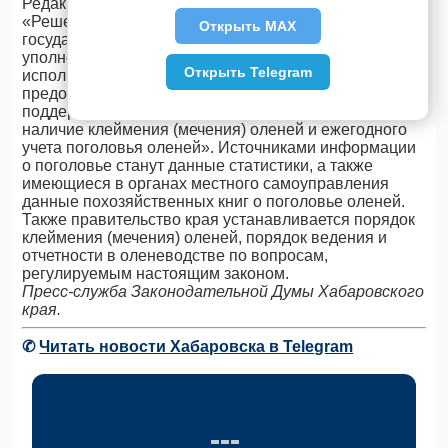
Редакция принятой поправки теперь такая:
«Решение о предоставлении мер краевой
Открыть MAX
государственной поддержки принимается
уполномоченным Правительством края органом
Открыть Telegram
исполнительной власти края. Условием
предоставления мер краевой государственной
поддержки, указанных в настоящей статье, является
наличие клеймения (мечения) оленей и ежегодного
учета поголовья оленей». Источниками информации
о поголовье станут данные статистики, а также
имеющиеся в органах местного самоуправления
данные похозяйственных книг о поголовье оленей.
Также правительство края устанавливается порядок
клеймения (мечения) оленей, порядок ведения и
отчетности в оленеводстве по вопросам,
регулируемым настоящим законом.
Пресс-служба
Законодательной Думы
Хабаровского
края.
✆
Читать новости Хабаровска в Telegram