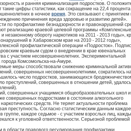
изорность и ранняя криминализация подростков. О положи
 такие цифры статистики, как сокращение на 22,4 процента
ршеннолетних в ночное
время
. Это связывают с принятием 
преждению причинения вреда здоровью и развитию детей».
ти по профилактике безнадзорности и правонарушений ср
ают реализацию краевой целевой программы «Комплексны
 незаконному обороту наркотиков на 2011 - 2013 годы», к
нарушений в Хабаровском крае на 2010 - 2012 годы»,
лексной профилактической операции «Подросток». Подпи
аровским краевым судом о внедрении в крае ювенальных
тва с участием несовершеннолетних. Экспериментальной
 города Комсомольска-на-Амуре.
маемые меры способствовали снижению криминальной актив
плений, совершенных несовершеннолетними, сократилось на
еньшилось число подростков, занимающихся бродяжничество
сло преступлений, совершенных в отношении детей, удалос
плений).
ений, совершенных учащимися общеобразовательных школ и
кже совершенных подростками в состоянии алкогольного
наркотических средств. Не теряет актуальности проблема
вая преступность. Согласно статистическим данным каждое
в группе, каждое седьмое - с участием взрослых лиц, кажд
екался к уголовной ответственности. Серьезной проблемой
ем в области правового регулирования профилактики