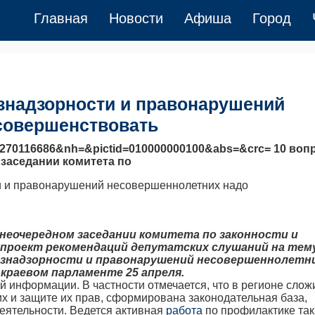
Главная
Новости
Афиша
Город
знадзорности и правонарушений
совершенствовать
=270116686&nh=&pictid=010000000100&abs=&crc= 10 воп
заседании комитета по
внеочередном заседании комитета по законности и
- проект рекомендаций депутатских слушаний на тем
езнадзорности и правонарушений несовершеннолетни
 краевом парламенте 25 апреля.
й информации. В частности отмечается, что в регионе слож
х и защите их прав, сформирована законодательная база,
еятельности. Ведется активная
работа
по профилактике так