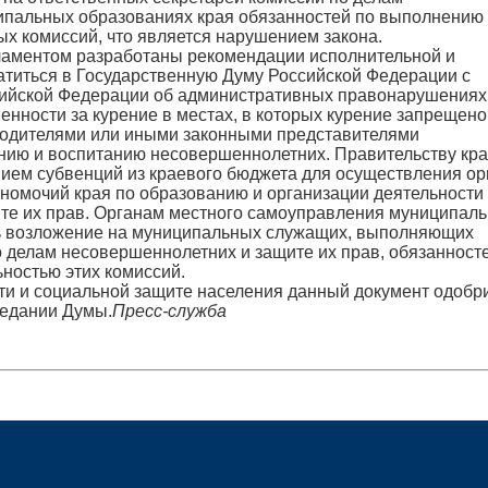
ипальных образованиях края обязанностей по выполнению
ых комиссий, что является нарушением закона.
ламентом разработаны рекомендации исполнительной и
ратиться в Государственную Думу Российской Федерации с
сийской Федерации об административных правонарушениях
енности за курение в местах, в которых курение запрещено
родителями или иными законными представителями
нию и воспитанию несовершеннолетних. Правительству кр
нием субвенций из краевого бюджета для осуществления о
номочий края по образованию и организации деятельности
те их прав. Органам местного самоуправления муниципал
кать возложение на муниципальных служащих, выполняющих
 делам несовершеннолетних и защите их прав, обязанност
ностью этих комиссий.
ти и социальной защите населения данный документ одобр
седании Думы.
Пресс-служба