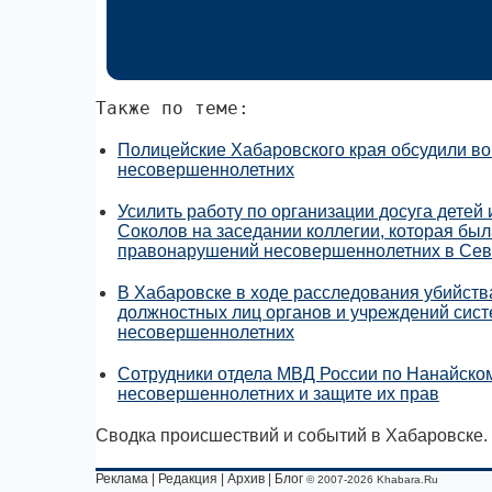
Также по теме:
Полицейские Хабаровского края обсудили в
несовершеннолетних
Усилить работу по организации досуга детей
Соколов на заседании коллегии, которая бы
правонарушений несовершеннолетних в Сев
В Хабаровске в ходе расследования убийств
должностных лиц органов и учреждений сис
несовершеннолетних
Сотрудники отдела МВД России по Нанайском
несовершеннолетних и защите их прав
Сводка происшествий и событий в Хабаровске.
Реклама
|
Редакция
|
Архив
|
Блог
© 2007-2026 Khabara.Ru