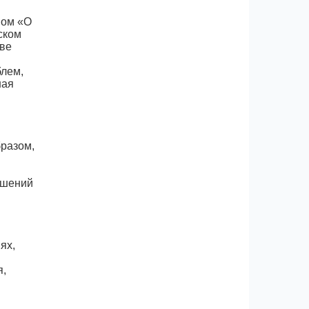
ном «О
ском
тве
блем,
ная
бразом,
ушений
ях,
я,