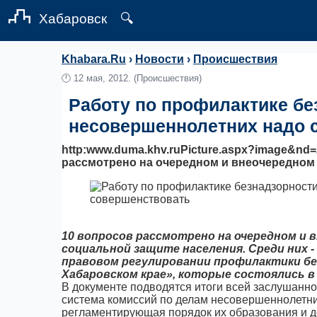
Хабаровск
🔍
Khabara.Ru
›
Новости
›
Происшествия
🕛
12 мая, 2012.
(Происшествия)
Работу по профилактике бе
несовершеннолетних надо 
http:www.duma.khv.ruPicture.aspx?image&nd
рассмотрено на очередном и внеочередном 
10 вопросов рассмотрено на очередном и 
социальной защите населения. Среди них 
правовом регулировании профилактики б
Хабаровском крае», которые состоялись в
В документе подводятся итоги всей заслушанно
система комиссий по делам несовершеннолетни
регламентирующая порядок их образования и д