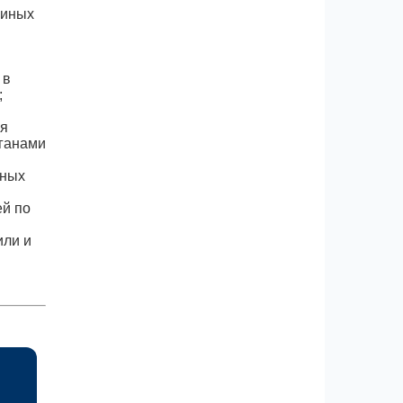
 иных
 в
;
ая
рганами
ьных
ей по
или и