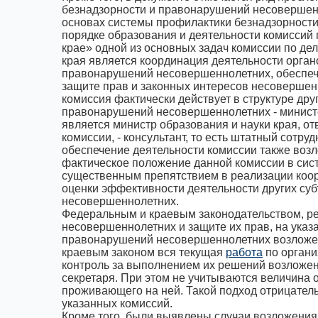
безнадзорности и правонарушений несовершенн
основах системы профилактики безнадзорност
порядке образования и деятельности комиссий
крае» одной из основных задач комиссии по де
края является координация деятельности орга
правонарушений несовершеннолетних, обеспече
защите прав и законных интересов несовершен
комиссия фактически действует в структуре др
правонарушений несовершеннолетних - министе
является министр образования и науки края, 
комиссии, - консультант, то есть штатный сотр
обеспечение деятельности комиссии также возл
фактическое положение данной комиссии в сист
существенным препятствием в реализации коо
оценки эффективности деятельности других су
несовершеннолетних.
Федеральным и краевым законодательством, р
несовершеннолетних и защите их прав, на ука
правонарушений несовершеннолетних возложен 
краевым законом вся текущая
работа
по органи
контроль за выполнением их решений возложены
секретаря. При этом не учитываются величина 
проживающего на ней. Такой подход отрицатель
указанных комиссий.
Кроме того, были выявлены случаи возложения