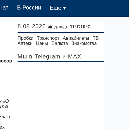
Чат
В России
Ещё ▾
8.08.2026
🌧 дождь
11°C10°C
Пробки
Транспорт
Авиабилеты
ТВ
Аптеки
Цены
Валюта
Знакомства
Мы в Telegram
и MAX
росов
у «О
х в
илась
их