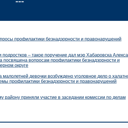
опросы профилактики безнадзорности и правонарушений
 и подростков – такое поручение дал мэр Хабаровска Алекс
ла посвящена вопросам профилактики безнадзорности и
ерном округе
а малолетней девочки возбуждено уголовное дело о халатн
темы профилактики безнадзорности и правонарушений
у району приняли участие в заседании комиссии по делам