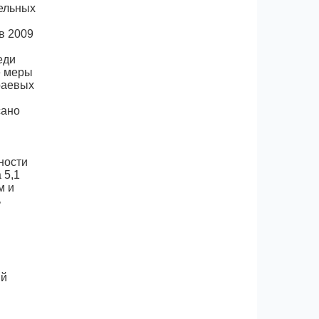
тельных
в 2009
еди
е меры
раевых
сано
ности
 5,1
м и
ь
ый