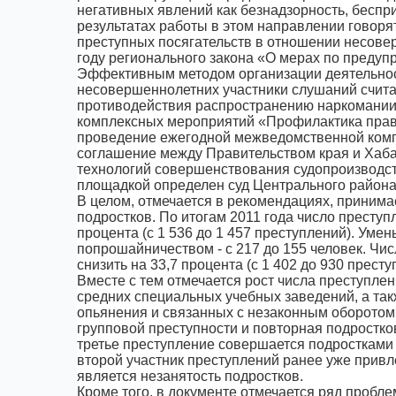
негативных явлений как безнадзорность, беспр
результатах работы в этом направлении говорят
преступных посягательств в отношении несове
году регионального закона «О мерах по преду
Эффективным методом организации деятельнос
несовершеннолетних участники слушаний счит
противодействия распространению наркомании и
комплексных мероприятий «Профилактика право
проведение ежегодной межведомственной комп
соглашение между Правительством края и Хаб
технологий совершенствования судопроизводс
площадкой определен суд Центрального района
В целом, отмечается в рекомендациях, прини
подростков. По итогам 2011 года число престу
процента (с 1 536 до 1 457 преступлений). Ум
попрошайничеством - с 217 до 155 человек. Чи
снизить на 33,7 процента (с 1 402 до 930 престу
Вместе с тем отмечается рост числа преступл
средних специальных учебных заведений, а та
опьянения и связанных с незаконным оборотом 
групповой преступности и повторная подростко
третье преступление совершается подростками 
второй участник преступлений ранее уже привл
является незанятость подростков.
Кроме того, в документе отмечается ряд пробл