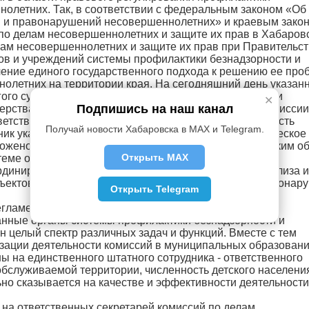
олетних. Так, в соответствии с федеральным законом «Об
и и правонарушений несовершеннолетних» и краевым зако
 по делам несовершеннолетних и защите их прав в Хабаров
лам несовершеннолетних и защите их прав при Правительс
нов и учреждений системы профилактики безнадзорности и
ние единого государственного подхода к решению ее про
нолетних на территории края. На сегодняшний день указан
угого субъекта системы профилактики безнадзорности и
✕
Подпишись на наш канал
рства образования и науки края. Председателем комиссии
ответственным секретарем, обеспечивающим деятельность
Получай новости Хабаровска в MAX и Telegram.
удник указанного министерства. Организационно-техническое
ожено на министерство образования и науки края. Таким о
Открыть MAX
еме органов исполнительной власти края является
рдинирующей функции, проведении объективного анализа и
бъектов системы профилактики безнадзорности и правонар
Открыть Telegram
егламентирующим деятельность комиссий по делам
занные органы системы профилактики безнадзорности и
целый спектр различных задач и функций. Вместе с тем
зации деятельности комиссий в муниципальных образовани
 на единственного штатного сотрудника - ответственного
обслуживаемой территории, численность детского населени
но сказывается на качестве и эффективности деятельности
 на ответственных секретарей комиссий по делам