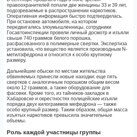
правоохранителей попали две женщины 33 и 39 лет,
подозреваемые в распространении наркотиков.
Оперативная информация быстро подтвердилась.
При остановке автомобиля, на котором
передвигались злоумышленницы, сотрудники
Госавтоинспекции провели личный досмотр и изъяли
свыше 740 граммов белого порошка,
расфасованного в полимерные свертки. Экспертиза
установила, что вещество является производным N-
метилэфедрона и относится к особо крупному
размеру.
Дальнейшие обыски по местам жительства
обвиняемых принесли новые находки: еще пять
свертков с аналогичным порошком общим весом
около 12 граммов, а также оборудование для
фасовки. Кроме того, из тайников-закладок в
Хабаровске и окрестностях полицейские изъяли
порядка двух килограммов мефедрона — также
особо крупный размер. Таким образом, общая масса
изъятых наркотиков превысила значительные
объемы.
Роль каждой участницы группы