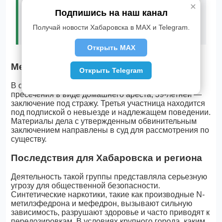
до конца благодаря своевременным
✕
действиям правоохранительных органов. Все
Подпишись на наш канал
участники будут отвечать по всей
строгости закона», — отметили в
Получай новости Хабаровска в MAX и Telegram.
ведомстве.
Открыть MAX
Меры пресечения
Открыть Telegram
В отношении 33-летней обвиняемой избрана мера
пресечения в виде домашнего ареста, 39-летней —
заключение под стражу. Третья участница находится
под подпиской о невыезде и надлежащем поведении.
Материалы дела с утвержденным обвинительным
заключением направлены в суд для рассмотрения по
существу.
Последствия для Хабаровска и региона
Деятельность такой группы представляла серьезную
угрозу для общественной безопасности.
Синтетические наркотики, такие как производные N-
метилэфедрона и мефедрон, вызывают сильную
зависимость, разрушают здоровье и часто приводят к
передозировкам. В условиях крупного города, каким