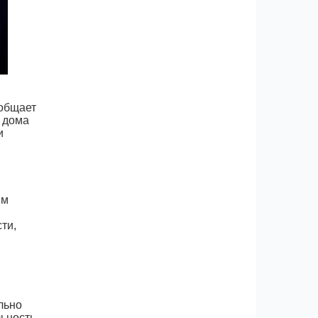
ообщает
з дома
и
ым
ти,
льно
ьность