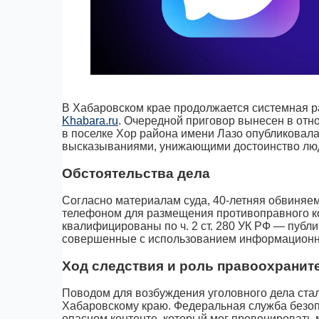
В Хабаровском крае продолжается системная ра
Khabara.ru
. Очередной приговор вынесен в отн
в поселке Хор района имени Лазо опубликовала
высказываниями, унижающими достоинство люд
Обстоятельства дела
Согласно материалам суда, 40-летняя обвиняем
телефоном для размещения противоправного кон
квалифицированы по ч. 2 ст. 280 УК РФ — публ
совершенные с использованием информационно
Ход следствия и роль правоохранит
Поводом для возбуждения уголовного дела ста
Хабаровскому краю. Федеральная служба безоп
опасном контенте, который мог провоцировать