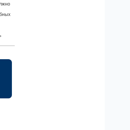
олжно
ебных
ь