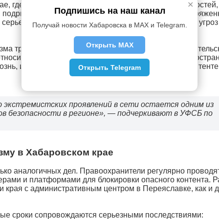
рае, где проживают представители многих национальностей,
✕
Подпишись на наш канал
 подрывать межэтническое согласие и создавать напряжен
 серьезными: от роста бытовой агрессии до реальных угроз
Получай новости Хабаровска в MAX и Telegram.
Открыть MAX
ма требует не только карательных мер, но и просветительс
тноситься к информации в интернете, избегать распростра
ознь, и своевременно сообщать о подозрительном контенте
Открыть Telegram
 экстремистских проявлений в сети остается одним из
в безопасности в регионе», — подчеркивают в УФСБ по
зму в Хабаровском крае
лько аналогичных дел. Правоохранители регулярно проводя
ерами и платформами для блокировки опасного контента. 
 края с административным центром в Переяславке, как и 
вные сроки сопровождаются серьезными последствиями: