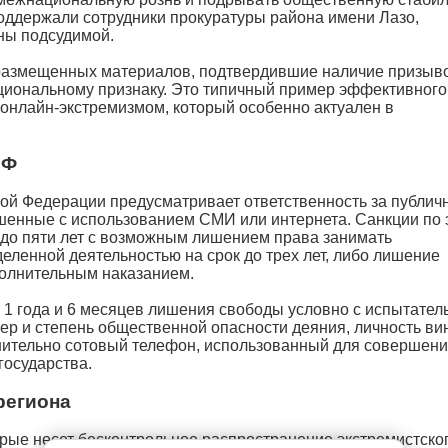
поддержали сотрудники прокуратуры района имени Лазо,
ны подсудимой.
размещенных материалов, подтвердившие наличие призыво
циональному признаку. Это типичный пример эффективного
 онлайн-экстремизмом, который особенно актуален в
РФ
ской Федерации предусматривает ответственность за публич
ршенные с использованием СМИ или интернета. Санкции по 
 до пяти лет с возможным лишением права занимать
ленной деятельностью на срок до трех лет, либо лишение
полнительным наказанием.
е 1 года и 6 месяцев лишения свободы условно с испытате
тер и степень общественной опасности деяния, личность в
лнительно сотовый телефон, использованный для совершен
государства.
региона
рые несет бесконтрольное распространение экстремистско