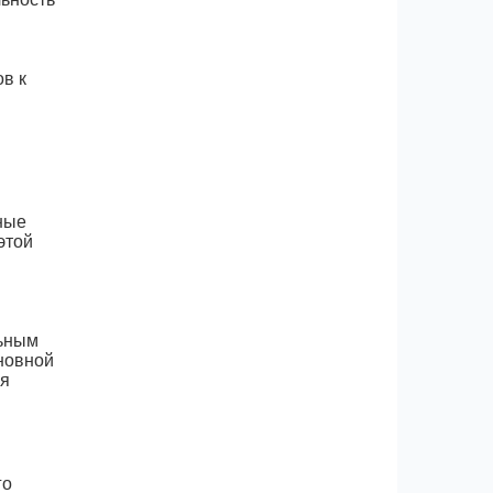
в к
ные
этой
льным
иновной
ия
го