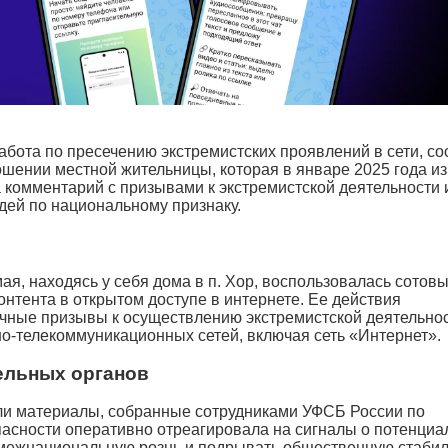
бота по пресечению экстремистских проявлений в сети, с
ошении местной жительницы, которая в январе 2025 года и
 комментарий с призывами к экстремистской деятельности 
ей по национальному признаку.
ая, находясь у себя дома в п. Хор, воспользовалась сотов
тента в открытом доступе в интернете. Ее действия
ичные призывы к осуществлению экстремистской деятельнос
-телекоммуникационных сетей, включая сеть «Интернет».
ельных органов
ли материалы, собранные сотрудниками УФСБ России по
асности оперативно отреагировала на сигналы о потенциа
 межнациональную рознь и подрывать общественную стабил