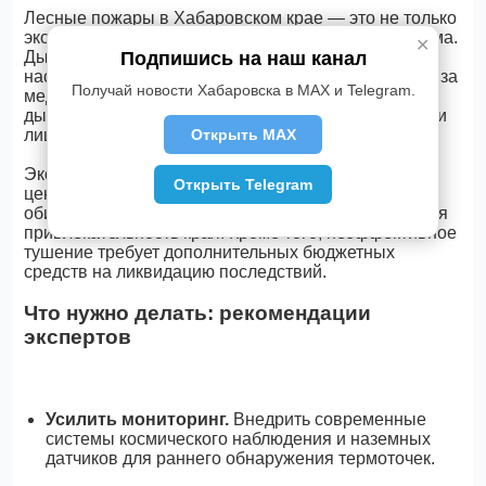
Лесные пожары в Хабаровском крае — это не только
экологическая, но и серьезная социальная проблема.
✕
Подпишись на наш канал
Дым от возгораний ухудшает качество воздуха в
населенных пунктах, провоцирует рост обращений за
Получай новости Хабаровска в MAX и Telegram.
медицинской помощью с жалобами на органы
дыхания. Особенно страдают дети, пожилые люди и
Открыть MAX
лица с хроническими заболеваниями.
Экономический ущерб также значителен: горят
Открыть Telegram
ценные лесные массивы, уничтожаются места
обитания диких животных, снижается туристическая
привлекательность края. Кроме того, неэффективное
тушение требует дополнительных бюджетных
средств на ликвидацию последствий.
Что нужно делать: рекомендации
экспертов
Усилить мониторинг.
Внедрить современные
системы космического наблюдения и наземных
датчиков для раннего обнаружения термоточек.