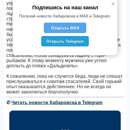
управление МЧС России по Хабаровскому краю
✕
Подпишись на наш канал
поступило сообщение, что от берега оторвалась
льдина, на которой находился рыбак. Её
Получай новости Хабаровска в MAX и Telegram.
стремительно сносило вниз по течению.
Незамедлительно на помощь мужчине была
Открыть MAX
направлена группа краевых спасателей. Поиски
были осложнены ухудшающимися погодными
условиями, метелью и сильным снегопадом, а также
Открыть Telegram
тёмным временем суток. Чуть менее часа с момента
поступления информации потребовалось
спасателям, чтобы обнаружить льдину с горе-
рыбаком. К этому моменту мужчина уже успел
доплыть до пляжа «Дальдизель».
К сожалению, пока не случится беда, люди не спешат
прислушиваться к советам спасателей. Свой горький
опыт оказывается действеннее. Но не всегда он
может закончиться благополучно.
✆
Читать новости Хабаровска в Telegram