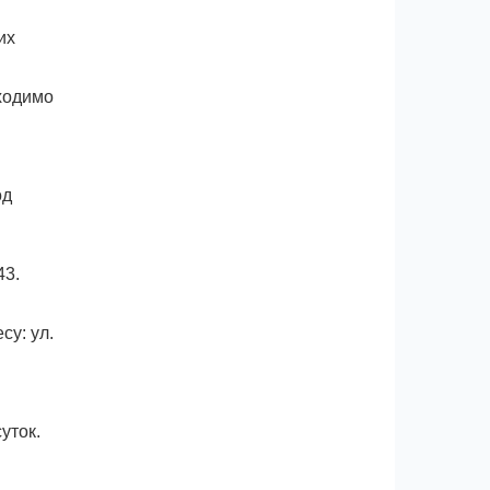
их
ходимо
од
43.
у: ул.
уток.