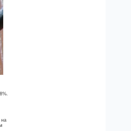
28%.
 на
м