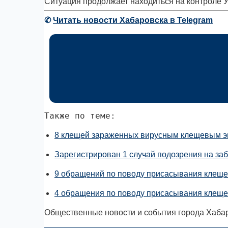
Ситуация продолжает находиться на контроле 
✆
Читать новости Хабаровска в Telegram
Также по теме:
8 клещей зараженных вирусным клещевым э
Зарегистрирован 1 случай подозрения на з
9 обращений по поводу присасывания клеще
4 обращения по поводу присасывания клеще
Общественные новости и события города Хабар