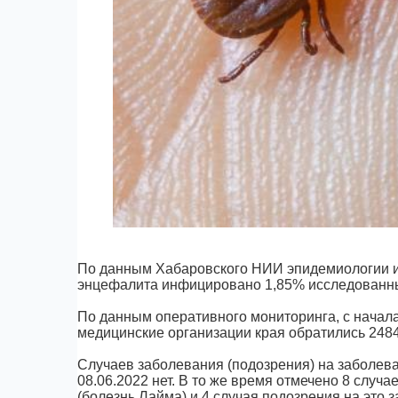
По данным Хабаровского НИИ эпидемиологии и
энцефалита инфицировано 1,85% исследованных
По данным оперативного мониторинга, с начал
медицинские организации края обратились 2484 ч
Случаев заболевания (подозрения) на заболев
08.06.2022 нет. В то же время отмечено 8 сл
(болезнь Лайма) и 4 случая подозрения на это 