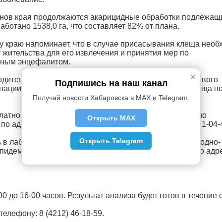
нов края продолжаются акарицидные обработки подлежащ
аботано 1538,0 га, что составляет 82% от плана.
 краю напоминает, что в случае присасывания клеща необ
 жительства для его извлечения и принятия мер по
сным энцефалитом.
✕
дится лицам, которые не были привиты против клещевого
Подпишись на наш канал
нации не позднее 4 дней с момента присасывания клеща п
Получай новости Хабаровска в MAX и Telegram.
латно. Жителям краевой столицы для этого необходимо
Открыть MAX
 адресу: г. Хабаровск, ул. Прогрессивная, д. 8, тел. 91-04-
Открыть Telegram
 в лабораторию клещевого энцефалита и других природно-
идемиологии и микробиологии» Роспотребнадзора по адрес
 до 16-00 часов. Результат анализа будет готов в течение с
лефону: 8 (4212) 46-18-59.