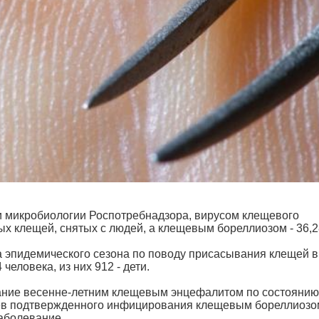
 микробиологии Роспотребнадзора, вирусом клещевого
 клещей, снятых с людей, а клещевым бореллиозом - 36,
а эпидемического сезона по поводу присасывания клещей в
еловека, из них 912 - дети.
ание весенне-летним клещевым энцефалитом по состоянию
учаев подтвержденного инфицирования клещевым бореллиозо
заболевание.