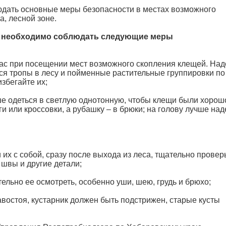
юдать основные меры безопасности в местах возможного
а, лесной зоне.
й необходимо соблюдать следующие меры
 час при посещении мест возможного скопления клещей. Над
ся тропы в лесу и пойменные растительные группировки по
збегайте их;
ше одеться в светлую однотонную, чтобы клещи были хорош
и или кроссовки, а рубашку – в брюки; на голову лучше над
 их с собой, сразу после выхода из леса, тщательно провер
швы и другие детали;
ательно ее осмотреть, особенно уши, шею, грудь и брюхо;
равостоя, кустарник должен быть подстрижен, старые кусты