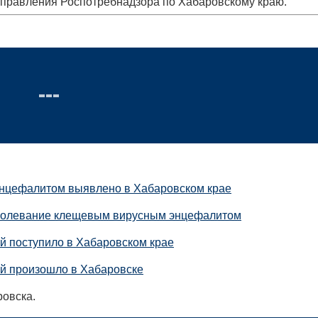
Управления Роспотребнадзора по Хабаровскому краю.
нцефалитом выявлено в Хабаровском крае
аболевание клещевым вирусным энцефалитом
й поступило в Хабаровском крае
й произошло в Хабаровске
овска.