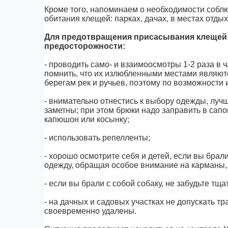
Кроме того, напоминаем о необходимости собл
обитания клещей: парках, дачах, в местах отдых
Для предотвращения присасывания клеще
предосторожности:
- проводить само- и взаимоосмотры 1-2 раза в
помнить, что их излюбленными местами являют
берегам рек и ручьев, поэтому по возможности и
- внимательно отнестись к выбору одежды, луч
заметны; при этом брюки надо заправить в сапог
капюшон или косынку;
- использовать репелленты;
- хорошо осмотрите себя и детей, если вы брали
одежду, обращая особое внимание на карманы, 
- если вы брали с собой собаку, не забудьте тщ
- на дачных и садовых участках не допускать т
своевременно удалены.