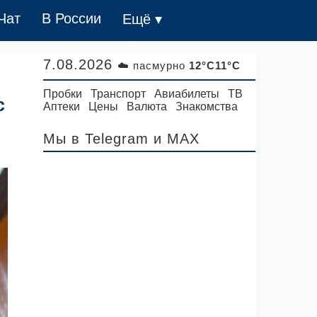
Чат
В России
Ещё ▾
7.08.2026
☁️ пасмурно
12°C11°C
Пробки
Транспорт
Авиабилеты
ТВ
с
Аптеки
Цены
Валюта
Знакомства
Мы в Telegram
и MAX