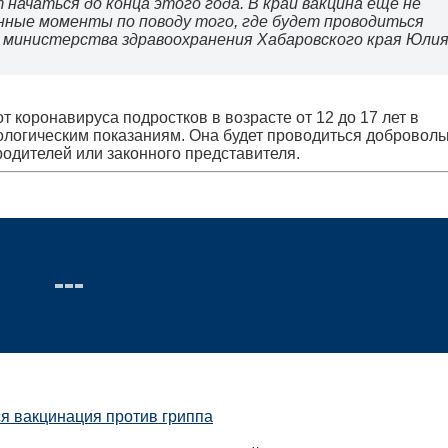
начаться до конца этого года. В край вакцина еще не
нные моменты по поводу того, где будет проводиться
ь министерства здравоохранения Хабаровского края Юли
 коронавируса подростков в возрасте от 12 до 17 лет в
логическим показаниям. Она будет проводиться доброволь
родителей или законного представителя.
ся вакцинация против гриппа