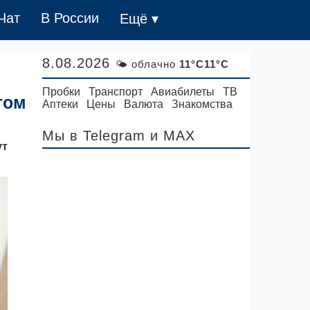
Чат
В России
Ещё ▾
8.08.2026
🌤 облачно
11°C11°C
Пробки
Транспорт
Авиабилеты
ТВ
том
Аптеки
Цены
Валюта
Знакомства
Мы в Telegram
и MAX
ут