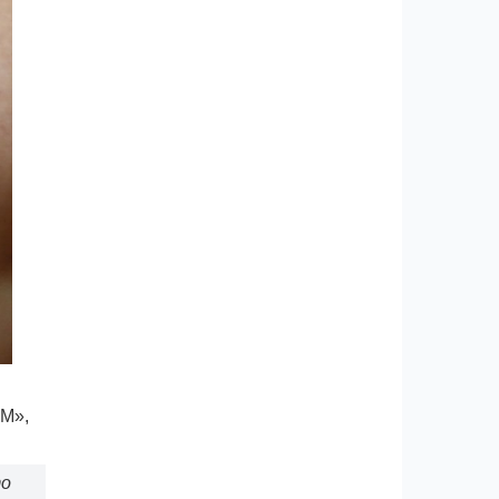
 М»,
то