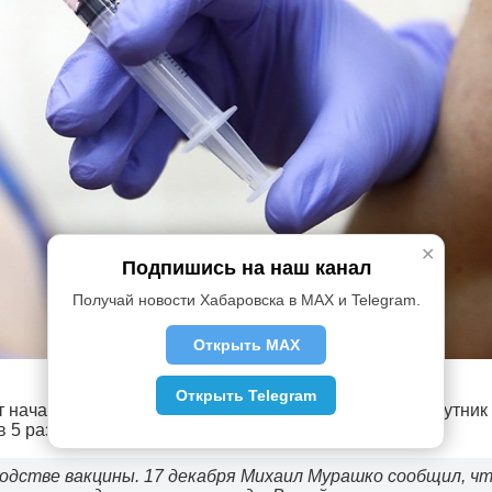
✕
Подпишись на наш канал
Получай новости Хабаровска в MAX и Telegram.
Открыть MAX
Открыть Telegram
 начаться уже в этом году. Колоть будут вакциной «Спутник
 5 раз.
одстве вакцины. 17 декабря Михаил Мурашко сообщил, ч