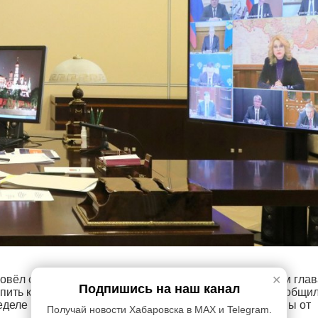
овёл совещание с членами Правительства РФ. На нём глав
✕
Подпишись на наш канал
пить к вакцинации населения от коронавируса. Как сообщил
деле регион ожидает поставку крупной партии вакцины от
Получай новости Хабаровска в MAX и Telegram.