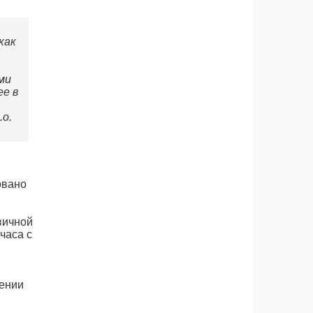
как
ми
ее в
.о.
овано
вичной
часа с
нении