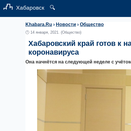
Хабаровск
🔍
Khabara.Ru
›
Новости
›
Общество
🕛
14 января, 2021.
(Общество)
Хабаровский край готов к н
коронавируса
Она начнётся на следующей неделе с учёто