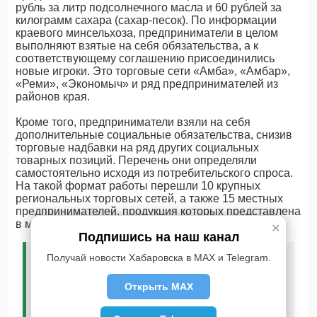
рубль за литр подсолнечного масла и 60 рублей за
килограмм сахара (сахар-песок). По информации
краевого минсельхоза, предприниматели в целом
выполняют взятые на себя обязательства, а к
соответствующему соглашению присоединились
новые игроки. Это торговые сети «Амба», «Амбар»,
«Реми», «Экономыч» и ряд предпринимателей из
районов края.
Кроме того, предприниматели взяли на себя
дополнительные социальные обязательства, снизив
торговые надбавки на ряд других социальных
товарных позиций. Перечень они определяли
самостоятельно исходя из потребительского спроса.
На такой формат работы перешли 10 крупных
региональных торговых сетей, а также 15 местных
предпринимателей, продукция которых представлена
в мелкорозничных магазинах.
✕
Подпишись на наш канал
- В среднем торговые надбавки мы снизили на
Получай новости Хабаровска в MAX и Telegram.
5 – 15%. Например, на подсолнечное масло
наценка была 22%, теперь – 5%. На гречку – с
Открыть MAX
12% до 2%. На сахар-песок - с 12% до 5%, -
отмечает заместитель коммерческого