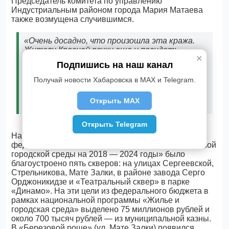
Председатель комитета по управлению
Индустриальным районом города Мария Матаева
также возмущена случившимся.
«Очень досадно, что произошла эта кража.
Жители Красной речки еще и посидеть
✕
толком на этих лавочках не успели. И вдвойне
Подпишись на наш канал
обидно от того, что сделал это явно кто-то
из местных. Надеемся, что полицейские
Получай новости Хабаровска в MAX и Telegram.
найдут злоумышленников и привлекут их к
ответственности по всей строгости
Открыть MAX
закона», - сказала она.
Открыть Telegram
Напомним, что в 2020-м в Хабаровске в рамках
федерального проекта «Формирование современной
городской среды на 2018 — 2024 годы» было
благоустроено пять скверов: на улицах Сергеевской,
Стрельникова, Мате Залки, в районе завода Серго
Орджоникидзе и «Театральный сквер» в парке
«Динамо». На эти цели из федерального бюджета в
рамках национальной программы «Жилье и
городская среда» выделено 75 миллионов рублей и
около 700 тысяч рублей — из муниципальной казны.
В «Березовой роще» (ул. Мате Залки) появился