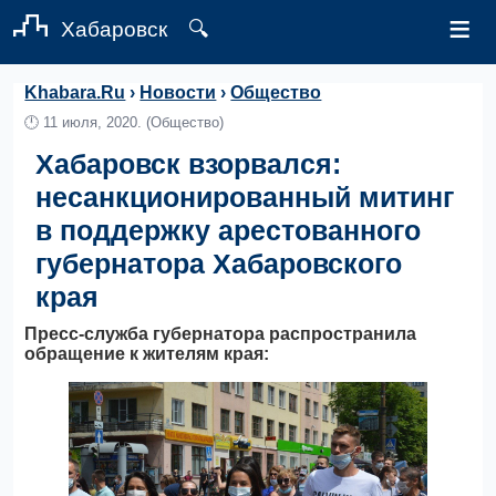
≡
Хабаровск
🔍
Khabara.Ru
›
Новости
›
Общество
🕛
11 июля, 2020.
(Общество)
Хабаровск взорвался:
несанкционированный митинг
в поддержку арестованного
губернатора Хабаровского
края
Пресс-служба губернатора распространила
обращение к жителям края: