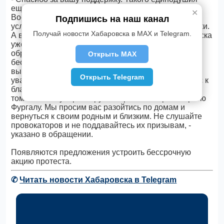
еще не видел ни Хабаровский край, ни Дальний
✕
Восток, ни Россия. Мы уверены, что вы будете
Подпишись на наш канал
услышаны. Все началось с мирной акции поддержки.
Получай новости Хабаровска в MAX и Telegram.
А ваше шествие по центральным улицам Хабаровска
уже сравнили с бессмертным полком. Сейчас мы
обращаемся к вам с просьбой – не допустить
Открыть MAX
беспорядков и задержаний. Вы свою позицию
высказали. Мы ее разделяем вместе с вами и
Открыть Telegram
уважаем, это дорогого стоит. Но мы призываем вас к
благоразумию. Агрессия может навредить всем, в
том числе и губернатору Хабаровского края Сергею
Фургалу. Мы просим вас разойтись по домам и
вернуться к своим родным и близким. Не слушайте
провокаторов и не поддавайтесь их призывам, -
указано в обращении.
Появляются предложения устроить бессрочную
акцию протеста.
✆
Читать новости Хабаровска в Telegram