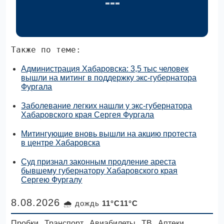
Также по теме:
Администрация Хабаровска: 3,5 тыс человек
вышли на митинг в поддержку экс-губернатора
Фургала
Заболевание легких нашли у экс-губернатора
Хабаровского края Сергея Фургала
Митингующие вновь вышли на акцию протеста
в центре Хабаровска
Суд признал законным продление ареста
бывшему губернатору Хабаровского края
Сергею Фургалу
8.08.2026
🌧 дождь
11°C11°C
Пробки
Транспорт
Авиабилеты
ТВ
Аптеки