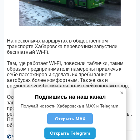
На нескольких маршрутах в общественном
транспорте Хабаровска перевозчики запустили
бесплатный Wi-Fi.
Там, где работает Wi-Fi, повесили таблички, таким
образом предприниматели намерены привлечь к
себе пассажиров и сделать их пребывание в
автобусах более комфортным. Так же как и
внедрение униформы для водителей и кондукторов.
✕
Подпишись на наш канал
Около 10 лет назад бесплатный Интернет уже
запускали в троллейбусах. Но тогда он долго не
Получай новости Хабаровска в MAX и Telegram.
продержался, и его быстро убрали. Теперь его
решили внедрить предприниматели в свои автобусы.
Открыть MAX
Перевозчики вознамерились вывести сервис в
общественном транспорте на новый уровень.
Открыть Telegram
✆
Читать новости Хабаровска в Telegram