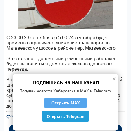
С 23.00 23 сентября до 5.00 24 сентября будет
временно ограничено движение транспорта по
Матвеевскому шоссе в районе пер. Матвеевского.
Это связано с дорожными ремонтными работами:
будет выполняться демонтаж железнодорожного
переезда.
✕
В связи с тем, что работы планируется вести по всей
Подпишись на наш канал
ширине проезжей части, транспорт в период
временного ограничения будет направляться по
Получай новости Хабаровска в MAX и Telegram.
существующей дороге-дублеру вдоль Матвеевского
шоссе по четной стороне на участке от здания № 44
Открыть MAX
до здания № 34г.
Открыть Telegram
✆
Читать новости Хабаровска в Telegram