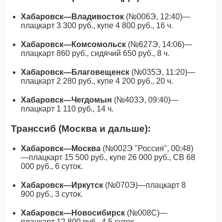
Хабаровск—Владивосток
(№006Э, 12:40)—
плацкарт 3 300 руб., купе 4 800 руб., 16 ч.
Хабаровск—Комсомольск
(№627Э, 14:06)—
плацкарт 860 руб., сидячий 650 руб., 8 ч.
Хабаровск—Благовещенск
(№035Э, 11:20)—
плацкарт 2 280 руб., купе 4 200 руб., 20 ч.
Хабаровск—Чегдомын
(№403Э, 09:40)—
плацкарт 1 110 руб., 14 ч.
Транссиб (Москва и дальше):
Хабаровск—Москва
(№002Э "Россия", 00:48)
—плацкарт 15 500 руб., купе 26 000 руб., СВ 68
000 руб., 6 суток.
Хабаровск—Иркутск
(№070Э)—плацкарт 8
900 руб., 3 суток.
Хабаровск—Новосибирск
(№008С)—
плацкарт 12 800 руб., 4,5 суток.