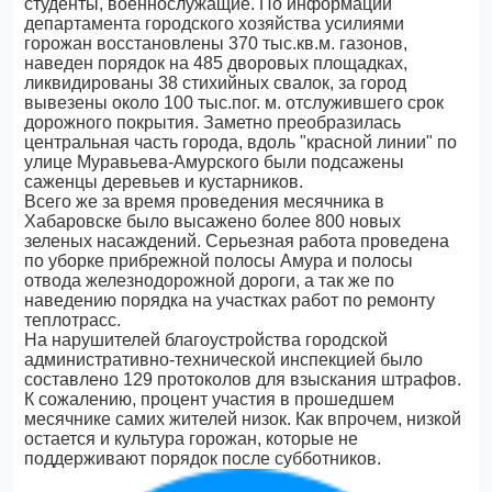
студенты, военнослужащие. По информации
департамента городского хозяйства усилиями
горожан восстановлены 370 тыс.кв.м. газонов,
наведен порядок на 485 дворовых площадках,
ликвидированы 38 стихийных свалок, за город
вывезены около 100 тыс.пог. м. отслужившего срок
дорожного покрытия. Заметно преобразилась
центральная часть города, вдоль "красной линии" по
улице Муравьева-Амурского были подсажены
саженцы деревьев и кустарников.
Всего же за время проведения месячника в
Хабаровске было высажено более 800 новых
зеленых насаждений. Серьезная работа проведена
по уборке прибрежной полосы Амура и полосы
отвода железнодорожной дороги, а так же по
наведению порядка на участках работ по ремонту
теплотрасс.
На нарушителей благоустройства городской
административно-технической инспекцией было
составлено 129 протоколов для взыскания штрафов.
К сожалению, процент участия в прошедшем
месячнике самих жителей низок. Как впрочем, низкой
остается и культура горожан, которые не
поддерживают порядок после субботников.