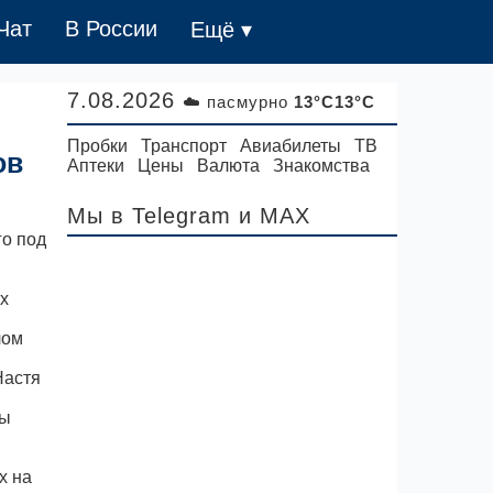
Чат
В России
Ещё ▾
7.08.2026
☁️ пасмурно
13°C13°C
Пробки
Транспорт
Авиабилеты
ТВ
ов
Аптеки
Цены
Валюта
Знакомства
Мы в Telegram
и MAX
о под
х
лом
Настя
ны
х на