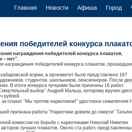
Главная
Новости
Афиша
Город
ения победителей конкурса плакат
ония награждения победителей конкурса плакатов,
 – нет".
я награждения победителей конкурса плакатов, прошедшег
хабаровской мэрии, в оргкомитет было представлено 167
удожников, студентов, школьников, пенсионеров. После дву
них. В итоге конкурса лучшими были признаны 16 работ.
"Смертельный выбор" Андрей Малыш, которому вручен дип
ч рублей.
 за плакат "Мы против наркотиков!" удостоена семилетняя 
чшей признана работа "Наркотики довели до смерти" Татья
нной комиссии по борьбе с наркотиками Николай Никитин
 авторов лучших плакатов. Около ста работ, представленны