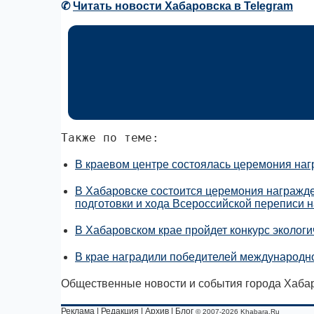
✆
Читать новости Хабаровска в Telegram
Также по теме:
В краевом центре состоялась церемония наг
В Хабаровске состоится церемония награжд
подготовки и хода Всероссийской переписи 
В Хабаровском крае пройдет конкурс экологи
В крае наградили победителей международно
Общественные новости и события города Хабар
Реклама
|
Редакция
|
Архив
|
Блог
© 2007-2026 Khabara.Ru