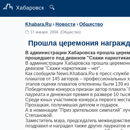
Хабаровск
🔍
Khabara.Ru
›
Новости
›
Общество
🕛
17 января, 2004.
(Общество)
Прошла церемония награжд
В администрации Хабаровска прошла церем
прошедшего под девизом "Скажи наркотикам
В администрации Хабаровска прошла церемони
девизом "Скажи наркотикам – нет".
Как сообщили News.Khabara.Ru в пресс-службе 
плакатов от 145 авторов – профессиональных х
этапов оценки плакатов отклонены были 139 из 
Победителем конкурса признан автор плаката 
лауреата и денежная премия в размере 10 тыся
Среди юных участников конкурса первого места
Прохацкая, получившая диплом и подарок.
А в номинации "Приз зрительских симпатий" лу
Степановой.
Заместитель мэра, председатель межведомстве
поздравил и наградил также других лауреатов и