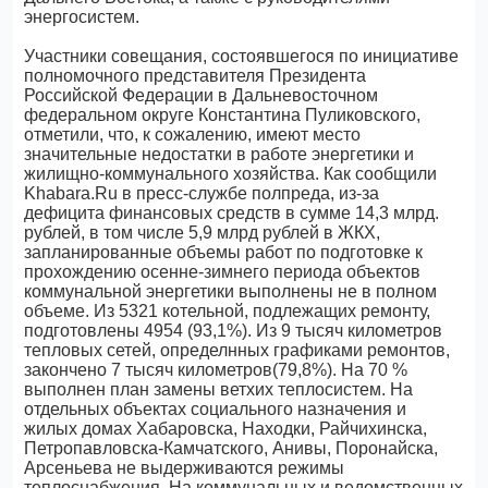
энергосистем.
Участники совещания, состоявшегося по инициативе
полномочного представителя Президента
Российской Федерации в Дальневосточном
федеральном округе Константина Пуликовского,
отметили, что, к сожалению, имеют место
значительные недостатки в работе энергетики и
жилищно-коммунального хозяйства. Как сообщили
Khabara.Ru в пресс-службе полпреда, из-за
дефицита финансовых средств в сумме 14,3 млрд.
рублей, в том числе 5,9 млрд рублей в ЖКХ,
запланированные объемы работ по подготовке к
прохождению осенне-зимнего периода объектов
коммунальной энергетики выполнены не в полном
объеме. Из 5321 котельной, подлежащих ремонту,
подготовлены 4954 (93,1%). Из 9 тысяч километров
тепловых сетей, определнных графиками ремонтов,
закончено 7 тысяч километров(79,8%). На 70 %
выполнен план замены ветхих теплосистем. На
отдельных объектах социального назначения и
жилых домах Хабаровска, Находки, Райчихинска,
Петропавловска-Камчатского, Анивы, Поронайска,
Арсеньева не выдерживаются режимы
теплоснабжения. На коммунальных и ведомственных