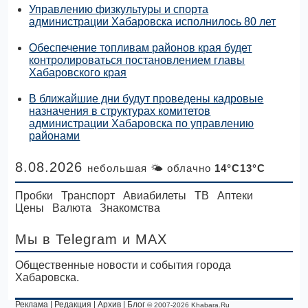
Управлению физкультуры и спорта
администрации Хабаровска исполнилось 80 лет
Обеспечение топливам районов края будет
контролироваться постановлением главы
Хабаровского края
В ближайшие дни будут проведены кадровые
назначения в структурах комитетов
администрации Хабаровска по управлению
районами
8.08.2026
небольшая 🌤 облачно
14°C13°C
Пробки
Транспорт
Авиабилеты
ТВ
Аптеки
Цены
Валюта
Знакомства
Мы в Telegram
и MAX
Общественные новости и события города
Хабаровска.
Реклама
|
Редакция
|
Архив
|
Блог
© 2007-2026 Khabara.Ru