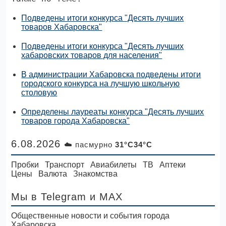
Подведены итоги конкурса "Десять лучших
товаров Хабаровска"
Подведены итоги конкурса "Десять лучших
хабаровских товаров для населения"
В администрации Хабаровска подведены итоги
городского конкурса на лучшую школьную
столовую
Определены лауреаты конкурса "Десять лучших
товаров города Хабаровска"
6.08.2026
☁️ пасмурно
31°C34°C
Пробки
Транспорт
Авиабилеты
ТВ
Аптеки
Цены
Валюта
Знакомства
Мы в Telegram
и MAX
Общественные новости и события города
Хабаровска.