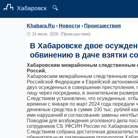
Хабаровск
🔍
Khabara.Ru
›
Новости
›
Происшествия
🕛
24 июня, 2026.
(Происшествия)
В Хабаровске двое осужден
обвинению в даче взятки с
Хабаровским межрайонным следственным о
Россий,
Хабаровским межрайонным следственным отдел
Российской Федерации и Еврейской автономно
двух осужденных в совершении преступления, пр
лицу через посредника, в значительном размере
Следствием установлено, что осужденные, отбы
времени с января по март 2024 года передали 
денежные средства в сумме 100 тыс. рублей к
ими нарушений и согласование замены неотбыт
Поводом для возбуждения уголовного дела по
сотрудников СБ УФСИН России по Хабаровском
Следствием собрана достаточная доказательств
обвинительным заключением прокурором Хабаро