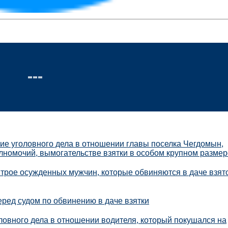
е уголовного дела в отношении главы поселка Чегдомын,
номочий, вымогательстве взятки в особом крупном размер
 трое осужденных мужчин, которые обвиняются в даче взят
ред судом по обвинению в даче взятки
овного дела в отношении водителя, который покушался на