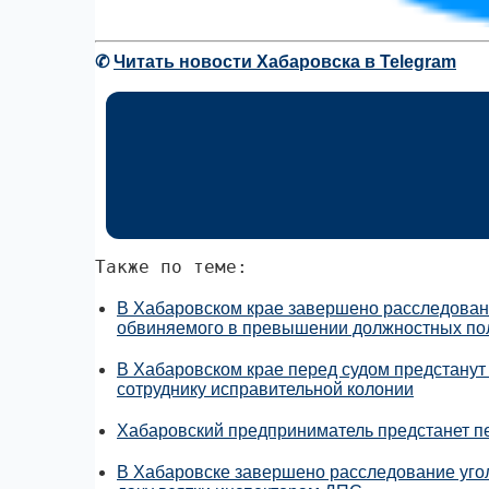
✆
Читать новости Хабаровска в Telegram
Также по теме:
В Хабаровском крае завершено расследовани
обвиняемого в превышении должностных пол
В Хабаровском крае перед судом предстанут
сотруднику исправительной колонии
Хабаровский предприниматель предстанет пе
В Хабаровске завершено расследование угол