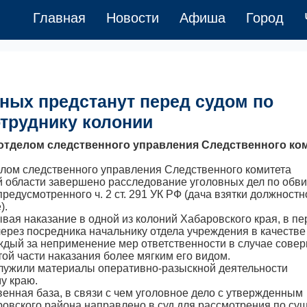
Главная
Новости
Афиша
Город
ных предстанут перед судом по
отруднику колонии
тделом следственного управления Следственного ко
ом следственного управления Следственного комитета
й области завершено расследование уголовных дел по обв
едусмотренного ч. 2 ст. 291 УК РФ (дача взятки должност
).
вая наказание в одной из колоний Хабаровского края, в пе
через посредника начальнику отдела учреждения в качестве
аждый за неприменение мер ответственности в случае сове
ой части наказания более мягким его видом.
служили материалы оперативно-разыскной деятельности
у краю.
енная база, в связи с чем уголовное дело с утвержденным
вского района направлено в суд для рассмотрения по сущ