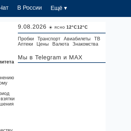
Чат
В России
Ещё ▾
9.08.2026
☀️ ясно
12°C12°C
Пробки
Транспорт
Авиабилеты
ТВ
Аптеки
Цены
Валюта
Знакомства
Мы в Telegram
и MAX
митета
инению
ному
риод
 взятки
ршения
еству.