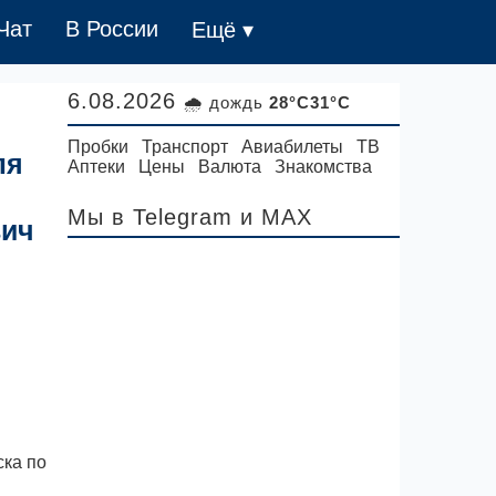
Чат
В России
Ещё ▾
6.08.2026
🌧 дождь
28°C31°C
Пробки
Транспорт
Авиабилеты
ТВ
ля
Аптеки
Цены
Валюта
Знакомства
Мы в Telegram
и MAX
вич
ска по