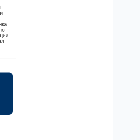
л
ти
ика
по
ации
ял