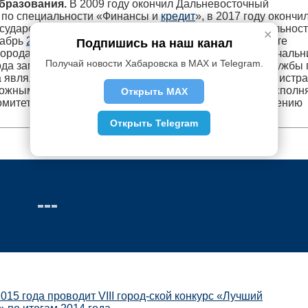
образования.
В 2009 году окончил Дальневосточный
 по специальности «Финансы и
кредит
», в 2017 году окончи
осударственной службы при президенте РФ по специальнос
✕
кабрь
2014
года Денис Андреев работал в департаменте
Подпишись на наш канал
орода Хабаровска, прошел путь от специалиста до начальн
Получай новости Хабаровска в MAX и Telegram.
да замещал должность начальника экономической службы 
 являлся заместителем председателя комитета администр
ожным районом по экономике, а с апреля
2016
года исполн
Открыть MAX
комитета администрации города Хабаровска по управлению
Открыть Telegram
015 года проводит VIII город-ской конкурс «Лучший