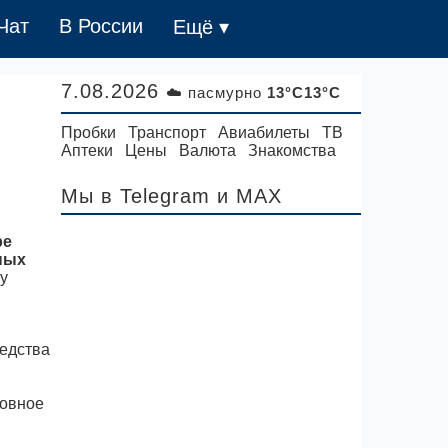
Чат
В России
Ещё ▾
7.08.2026
☁️ пасмурно
13°C13°C
Пробки
Транспорт
Авиабилеты
ТВ
Аптеки
Цены
Валюта
Знакомства
Мы в Telegram
и MAX
ре
ных
у
редства
ловное