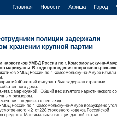
Главная
Новости
Афиша
Город
сотрудники полиции задержали
ом хранении крупной партии
м наркотиков УМВД России по г. Комсомольску-на-Аму
мов марихуаны. В ходе проведения оперативно-разыск
ркотиков УМВД России по г. Комсомольску-на-Амуре изъяли 
ы.
оприятий 40-летний фигурант был задержан стражами
собственного дома.
акета с марихуаной. Общий вес изъятого наркотического с
рупным размером.
сечения - подписка о невыезде.
МВД России по г. Комсомольску-на-Амуре возбуждено уго
усмотренного ч.2 ст.228 Уголовного кодекса Российской
х средств». Максимальная санкция данной статьи