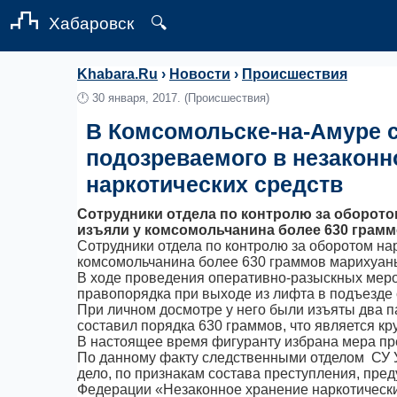
Хабаровск
🔍
Khabara.Ru
›
Новости
›
Происшествия
🕛
30 января, 2017.
(Происшествия)
В Комсомольске-на-Амуре 
подозреваемого в незаконн
наркотических средств
Сотрудники отдела по контролю за оборото
изъяли у комсомольчанина более 630 грам
Сотрудники отдела по контролю за оборотом на
комсомольчанина более 630 граммов марихуан
В ходе проведения оперативно-разыскных мер
правопорядка при выходе из лифта в подъезде 
При личном досмотре у него были изъяты два п
составил порядка 630 граммов, что является к
В настоящее время фигуранту избрана мера пре
По данному факту следственными отделом СУ У
дело, по признакам состава преступления, пред
Федерации «Незаконное хранение наркотически