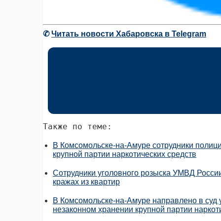
✆
Читать новости Хабаровска в Telegram
Также по теме:
В Комсомольске-на-Амуре сотрудники полици
крупной партии наркотических средств
Сотрудники уголовного розыска УМВД России
кражах из квартир
В Комсомольске-на-Амуре направлено в суд 
незаконном хранении крупной партии наркот