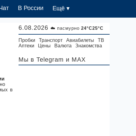
Чат
В России
Ещё ▾
6.08.2026
☁️ пасмурно
24°C25°C
Пробки
Транспорт
Авиабилеты
ТВ
Аптеки
Цены
Валюта
Знакомства
Мы в Telegram
и MAX
ми
но
емых в