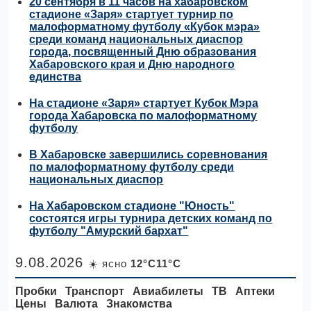
20 сентября в 11 часов на хабаровском
стадионе «Заря» стартует турнир по
малоформатному футболу «Кубок мэра»
среди команд национальных диаспор
города, посвященный Дню образования
Хабаровского края и Дню народного
единства
На стадионе «Заря» стартует Кубок Мэра
города Хабаровска по малоформатному
футболу
В Хабаровске завершились соревнования
по малоформатному футболу среди
национальных диаспор
На Хабаровском стадионе "Юность"
состоятся игры турнира детских команд по
футболу "Амурский бархат"
9.08.2026
☀️ ясно
12°C11°C
Пробки
Транспорт
Авиабилеты
ТВ
Аптеки
Цены
Валюта
Знакомства