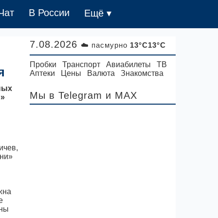
Чат
В России
Ещё ▾
7.08.2026
☁️ пасмурно
13°C13°C
Пробки
Транспорт
Авиабилеты
ТВ
я
Аптеки
Цены
Валюта
Знакомства
ных
Мы в Telegram
и MAX
й»
ичев,
ани»
жна
е
оны