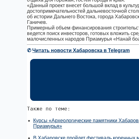
«Данный проект внесет большой вклад в культур
достопримечательностей дальневосточной столи
об истории Дальнего Востока, города Хабаровск
Ганичев.
Примерный объем финансирования строительств
ведется поиск инвесторов, готовых вложить сре
малочисленных народов Приамурья «Нанай бо
✆
Читать новости Хабаровска в Telegram
Также по теме:
Курсы «Археологические памятники Хабаровс
Приамурья»
В Хабаровске пройдет фестиваль коренных 