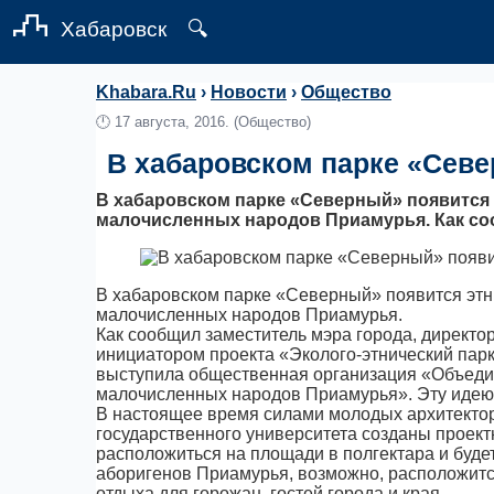
Хабаровск
🔍
Khabara.Ru
›
Новости
›
Общество
🕛
17 августа, 2016.
(Общество)
В хабаровском парке «Севе
В хабаровском парке «Северный» появится 
малочисленных народов Приамурья. Как соо
В хабаровском парке «Северный» появится этни
малочисленных народов Приамурья.
Как сообщил заместитель мэра города, директ
инициатором проекта «Эколого-этнический па
выступила общественная организация «Объедин
малочисленных народов Приамурья». Эту идею
В настоящее время силами молодых архитектор
государственного университета созданы проек
расположиться на площади в полгектара и буде
аборигенов Приамурья, возможно, расположится
отдыха для горожан, гостей города и края.