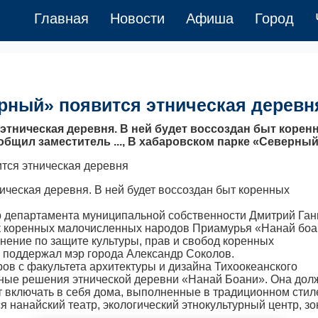
Главная
Новости
Афиша
Город
рный» появится этническая деревн
этническая деревня. В ней будет воссоздан быт корен
бщил заместитель ..., В хабаровском парке «Северны
ческая деревня. В ней будет воссоздан быт коренных
ор департамента муниципальной собственности Дмитрий Ган
рк коренных малочисленных народов Приамурья «Нанай бо
ение по защите культуры, прав и свобод коренных
 поддержал мэр города Александр Соколов.
ов с факультета архитектуры и дизайна Тихоокеанского
тные решения этнической деревни «Нанай Боани». Она дол
т включать в себя дома, выполненные в традиционном стил
 нанайский театр, экологический этнокультурный центр, з