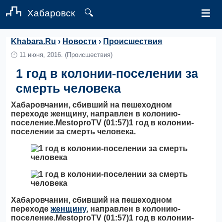
≡
Хабаровск
🔍
Khabara.Ru
›
Новости
›
Происшествия
🕛
11 июня, 2016.
(Происшествия)
1 год в колонии-поселении за
смерть человека
Хабаровчанин, сбивший на пешеходном
переходе женщину, направлен в колонию-
поселение.MestoproTV (01:57)
1 год в колонии-
поселении за смерть человека.
Хабаровчанин, сбивший на пешеходном
переходе
женщину
, направлен в колонию-
поселение.MestoproTV (01:57)
1 год в колонии-