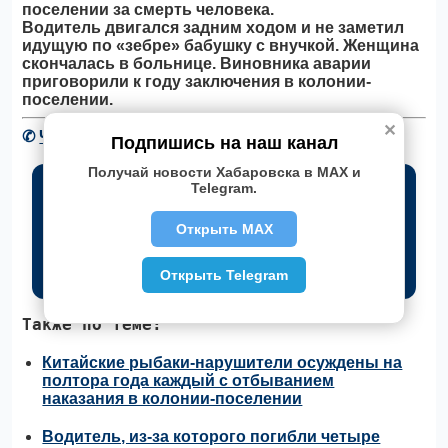
поселении за смерть человека.
Водитель двигался задним ходом и не заметил
идущую по «зебре» бабушку с внучкой. Женщина
скончалась в больнице. Виновника аварии
приговорили к году заключения в колонии-
поселении.
✕
✆
Читать новости Хабаровска в Telegram
Подпишись на наш канал
Получай новости Хабаровска в MAX и
Telegram.
Открыть MAX
Открыть Telegram
Также по теме:
Китайские рыбаки-нарушители осуждены на
полтора года каждый с отбыванием
наказания в колонии-поселении
Водитель, из-за которого погибли четыре