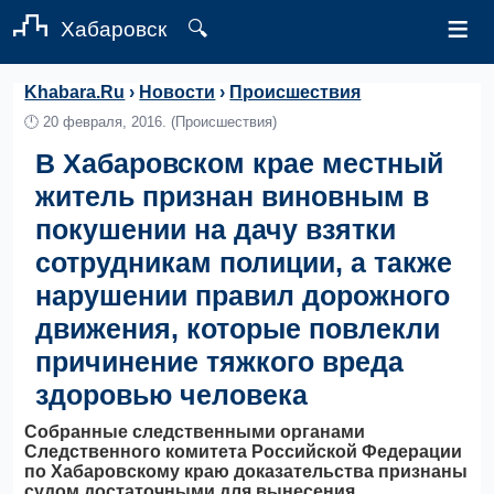
≡
Хабаровск
🔍
Khabara.Ru
›
Новости
›
Происшествия
🕛
20 февраля, 2016.
(Происшествия)
В Хабаровском крае местный
житель признан виновным в
покушении на дачу взятки
сотрудникам полиции, а также
нарушении правил дорожного
движения, которые повлекли
причинение тяжкого вреда
здоровью человека
Собранные следственными органами
Следственного комитета Российской Федерации
по Хабаровскому краю доказательства признаны
судом достаточными для вынесения ...,