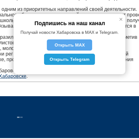
в одним из приоритетных направлений своей деятельности.
альное образование со школьной скамьи, инициирует про
✕
школы. Прилагает все усилия, чтобы молодежь в крае полу
Подпишись на наш канал
язывала свое будущее с Дальним Востоком», - говорится в
Получай новости Хабаровска в MAX и Telegram.
разил профессорско-преподавательскому составу, отметив
листов по современным компетенциям.
Открыть MAX
, молодых ученых за активное участие в научно-
ни региона. Желаю всем студентам яркой, наполненной
Открыть Telegram
же, прочных знаний и новых открытий на пути постижения
баровского края
Хабаровске
.