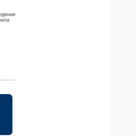
ведение
чала