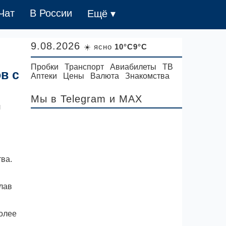
Чат
В России
Ещё ▾
9.08.2026
☀️ ясно
10°C9°C
Пробки
Транспорт
Авиабилеты
ТВ
в с
Аптеки
Цены
Валюта
Знакомства
Мы в Telegram
и MAX
я
ва.
лав
Более