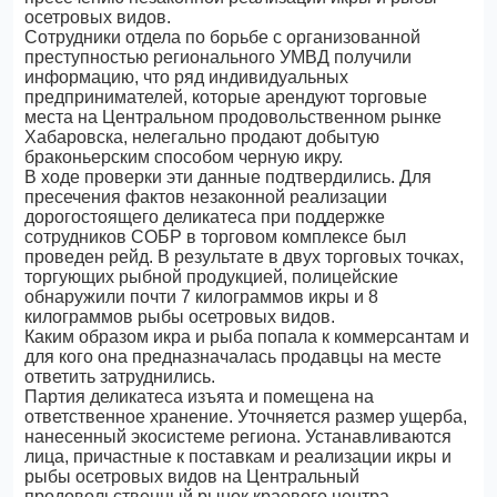
осетровых видов.
Сотрудники отдела по борьбе с организованной
преступностью регионального УМВД получили
информацию, что ряд индивидуальных
предпринимателей, которые арендуют торговые
места на Центральном продовольственном рынке
Хабаровска, нелегально продают добытую
браконьерским способом черную икру.
В ходе проверки эти данные подтвердились. Для
пресечения фактов незаконной реализации
дорогостоящего деликатеса при поддержке
сотрудников СОБР в торговом комплексе был
проведен рейд. В результате в двух торговых точках,
торгующих рыбной продукцией, полицейские
обнаружили почти 7 килограммов икры и 8
килограммов рыбы осетровых видов.
Каким образом икра и рыба попала к коммерсантам и
для кого она предназначалась продавцы на месте
ответить затруднились.
Партия деликатеса изъята и помещена на
ответственное хранение. Уточняется размер ущерба,
нанесенный экосистеме региона. Устанавливаются
лица, причастные к поставкам и реализации икры и
рыбы осетровых видов на Центральный
продовольственный рынок краевого центра.