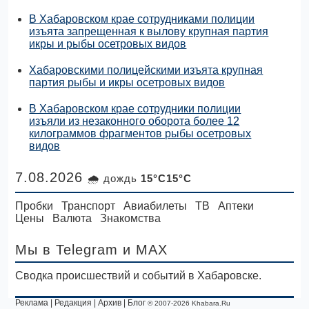
В Хабаровском крае сотрудниками полиции
изъята запрещенная к вылову крупная партия
икры и рыбы осетровых видов
Хабаровскими полицейскими изъята крупная
партия рыбы и икры осетровых видов
В Хабаровском крае сотрудники полиции
изъяли из незаконного оборота более 12
килограммов фрагментов рыбы осетровых
видов
7.08.2026
🌧 дождь
15°C15°C
Пробки
Транспорт
Авиабилеты
ТВ
Аптеки
Цены
Валюта
Знакомства
Мы в Telegram
и MAX
Сводка происшествий и событий в Хабаровске.
Реклама
|
Редакция
|
Архив
|
Блог
© 2007-2026 Khabara.Ru