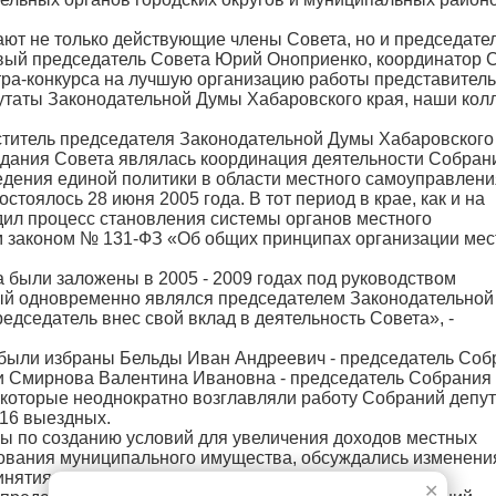
ют не только действующие члены Совета, но и председате
вый председатель Совета Юрий Оноприенко, координатор 
отра-конкурса на лучшую организацию работы представител
утаты Законодательной Думы Хабаровского края, наши колл
ститель председателя Законодательной Думы Хабаровского
оздания Совета являлась координация деятельности Собран
едения единой политики в области местного самоуправлени
тоялось 28 июня 2005 года. В тот период в крае, как и на
дил процесс становления системы органов местного
м законом № 131-ФЗ «Об общих принципах организации мес
были заложены в 2005 - 2009 годах под руководством
ый одновременно являлся председателем Законодательно
редседатель внес свой вклад в деятельность Совета», -
были избраны Бельды Иван Андреевич - председатель Соб
и Смирнова Валентина Ивановна - председатель Собрания
 которые неоднократно возглавляли работу Собраний депут
 16 выездных.
ы по созданию условий для увеличения доходов местных
вания муниципального имущества, обсуждались изменени
инятия мер на муниципальном уровне.
✕