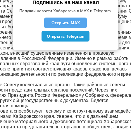
у представительных органов муниципальных образований,
Подпишись на наш канал
 направления правотворческой деятельности для Законодат
Получай новости Хабаровска в MAX и Telegram.
та Сергей Луговской. - Так, в рамках исполнения решения 
ламента был разработан и внесен в Государственную Думу
 проект федерального закона, направленный на упрощени
Открыть MAX
и и сбора недревесных и пищевых лесных ресурсов,
среднего предпринимательства, а также общинами коренны
Открыть Telegram
ьнего Востока Российской Федерации. В настоящее время 
твенной Думы по природопользованию рабочей группы для
есении изменений в Лесной кодекс Российской Федерации».
акон, внесший существенные изменения в правовую
вления в Российской Федерации. Именно в рамках работы
пальных образований края пути обновления системы орга
после принятия соответствующих краевых законов, велась
анизацию деятельности по реализации федерального и кра
 Совету коллегиальные органы. Такие районные советы
сти представительных органов поселений. Через них
ниях Президента России Федеральному Собранию, федерал
других общегосударственных документах. Ведется
еская помощь.
вета способствует тесному и конструктивному взаимодейс
нами Хабаровского края. Уверен, что и в дальнейшем
ичение материального и духовного потенциала Хабаровско
вторитета представительных органов в обществе», - подче