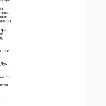
ли
Совета
ьных
еги из
 края
ий
я.
тного
й Думы
рания
атов.
я в