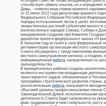
«Сегодня Совет не только координирует работ
способствует обмену опытом, но и определяет
Думы, - отметил вице-спикер краевого парламен
от 15 июня 2012 года депутатами краевого пар
Федерального Собрания Российской Федерации
порядка использования лесов в целях заготовк
лекарственных растений субъектами малого и 
малочисленных народов Севера, Сибири и Дал
инициировали создание при Комитете Государс
доработки проекта федерального закона «О вн
В прошлом году вступил в силу федеральный з
регламентацию организации местного самоупра
Совета обсуждались с представителями муници
местного самоуправления региона, а позднее, 
информационная
работа
, направленная на орг
законодательства.
В муниципальных районах созданы аналогичные
являются инструментом координации деятельно
транслируются задачи, обозначенные в Посла
программах стратегического развития страны, 
разъяснительная
работа
, оказывается методич
«Высокий уровень профессионализма членов Со
Законодательной Думой, исполнительными орга
деятельность Совета будет направлена на увел
края, поддержанию в нем стабильности, росту а