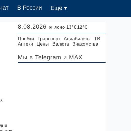
Чат
В России
Ещё ▾
8.08.2026
☀️ ясно
13°C12°C
Пробки
Транспорт
Авиабилеты
ТВ
Аптеки
Цены
Валюта
Знакомства
Мы в Telegram
и MAX
 дня
ов при