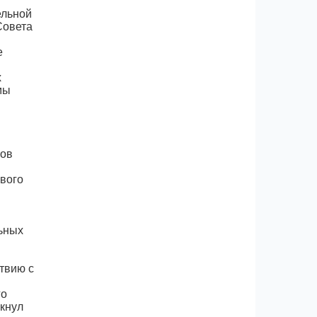
ельной
Совета
е
х
мы
нов
евого
ьных
твию с
го
ркнул