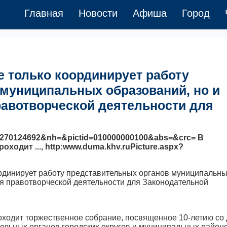
Главная
Новости
Афиша
Город
е только координирует работу
муниципальных образований, но и
авотворческой деятельности для
=270124692&nh=&pictid=010000000100&abs=&crc= В
ходит ..., http:www.duma.khv.ruPicture.aspx?
оходит торжественное собрание, посвященное 10-летию со
ельных органов городских округов и муниципальных район