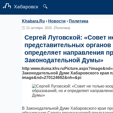
Хабаровск
🔍
Khabara.Ru
›
Новости
›
Политика
🕛
21 октября, 2015.
(Политика)
Сергей Луговской: «Совет н
представительных органов 
определяет направления пр
Законодательной Думы»
http:www.duma.khv.ruPicture.aspx?image&nd
Законодательной Думе Хабаровского края про
image&nd=270124692&nh=&pi
В Законодательной Думе Хабаровского края пр
образования Совета председателей представит