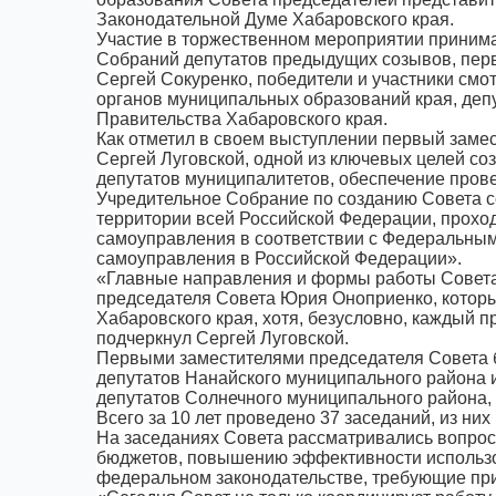
Законодательной Думе Хабаровского края.
Участие в торжественном мероприятии принима
Собраний депутатов предыдущих созывов, пер
Сергей Сокуренко, победители и участники см
органов муниципальных образований края, деп
Правительства Хабаровского края.
Как отметил в своем выступлении первый заме
Сергей Луговской, одной из ключевых целей с
депутатов муниципалитетов, обеспечение пров
Учредительное Собрание по созданию Совета сос
территории всей Российской Федерации, прохо
самоуправления в соответствии с Федеральны
самоуправления в Российской Федерации».
«Главные направления и формы работы Совета 
председателя Совета Юрия Оноприенко, котор
Хабаровского края, хотя, безусловно, каждый п
подчеркнул Сергей Луговской.
Первыми заместителями председателя Совета 
депутатов Нанайского муниципального района 
депутатов Солнечного муниципального района,
Всего за 10 лет проведено 37 заседаний, из них
На заседаниях Совета рассматривались вопрос
бюджетов, повышению эффективности использо
федеральном законодательстве, требующие пр