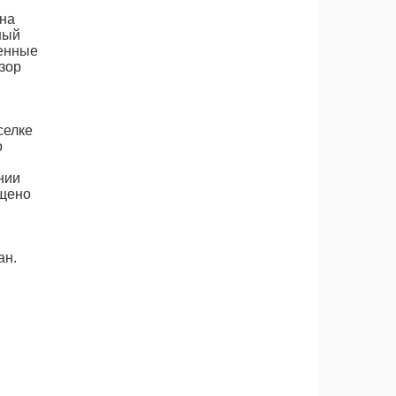
 на
ный
венные
зор
селке
о
нии
ащено
ан.