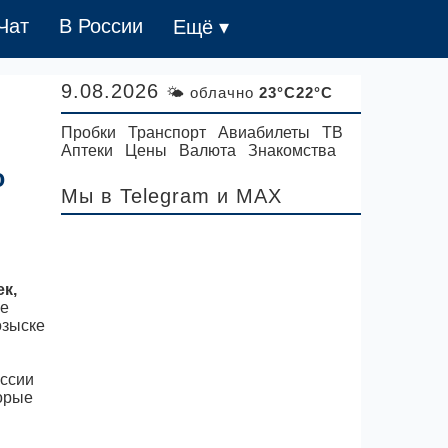
Чат
В России
Ещё ▾
9.08.2026
🌤 облачно
23°C22°C
Пробки
Транспорт
Авиабилеты
ТВ
Аптеки
Цены
Валюта
Знакомства
о
Мы в Telegram
и MAX
к,
ие
озыске
оссии
торые