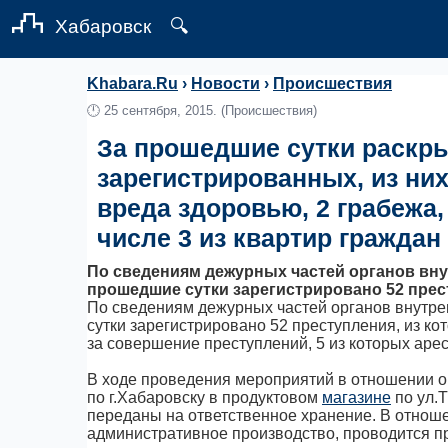
Хабаровск
🔍
Khabara.Ru
›
Новости
›
Происшествия
🕛
25 сентября, 2015.
(Происшествия)
За прошедшие сутки раскры
зарегистрированных, из ни
вреда здоровью, 2 грабежа,
числе 3 из квартир граждан
По сведениям дежурных частей органов вну
прошедшие сутки зарегистрировано 52 прест
По сведениям дежурных частей органов внутр
сутки зарегистрировано 52 преступления, из ко
за совершение преступлений, 5 из которых аре
В ходе проведения мероприятий в отношении о
по г.Хабаровску в продуктовом
магазине
по ул.Т
переданы на ответственное хранение. В отнош
административное производство, проводится п