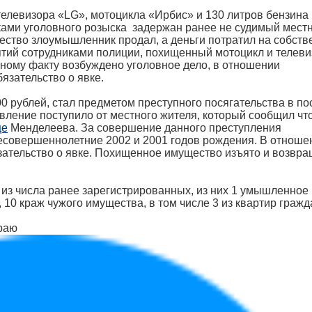
телевизора «LG», мотоцикла «Ирбис» и 130 литров бензина
ками уголовного розыска задержан ранее не судимый мест
ство злоумышленник продал, а деньги потратил на собст
тий сотрудниками полиции, похищенный мотоцикл и телеви
ному факту возбуждено уголовное дело, в отношении
язательство о явке.
0 рублей, стал предметом преступного посягательства в по
вление поступило от местного жителя, который сообщил чт
це
Менделеева. За совершение данного преступления
есовершеннолетние 2002 и 2001 годов рождения. В отноше
зательство о явке. Похищенное имущество изъято и возвр
из числа ранее зарегистрированных, из них 1 умышленное
 10 краж чужого имущества, в том числе 3 из квартир гражд
раю