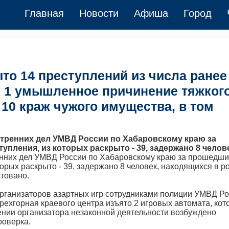
Главная
Новости
Афиша
Город
то 14 преступлений из числа ранее
х 1 умышленное причинение тяжког
 10 краж чужого имущества, в том
тренних дел УМВД России по Хабаровскому краю за
упления, из которых раскрыто - 39, задержано 8 челове
енних дел УМВД России по Хабаровскому краю за прошедш
торых раскрыто - 39, задержано 8 человек, находящихся в р
стовано.
рганизаторов азартных игр сотрудниками полиции УМВД Р
рехгорная краевого центра изъято 2 игровых автомата, ко
ении организатора незаконной деятельности возбуждено
роверка.