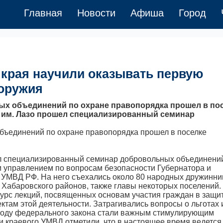
Главная
Новости
Афиша
Город
 края научили оказывать первую
 оружия
х объединений по охране правопорядка прошел в по
а им. Лазо прошел специализированный семинар
ъединений по охране правопорядка прошел в поселке
ел специализированный семинар добровольных объединени
 управлением по вопросам безопасности Губернатора и
УМВД РФ. На него съехались около 80 народных дружинники
и Хабаровского районов, также главы некоторых поселений.
курс лекций, посвященных основам участия граждан в защи
ктам этой деятельности. Затрагивались вопросы о льготах 
оду федерального закона стали важным стимулирующим
и краевого УМВД отметили, что в настоящее время ведется