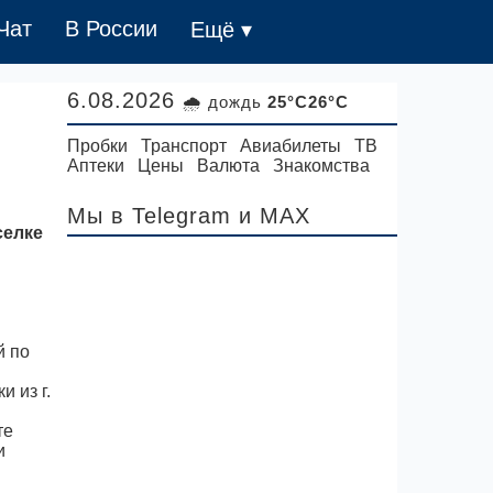
Чат
В России
Ещё ▾
6.08.2026
🌧 дождь
25°C26°C
Пробки
Транспорт
Авиабилеты
ТВ
Аптеки
Цены
Валюта
Знакомства
Мы в Telegram
и MAX
селке
й по
 из г.
те
и