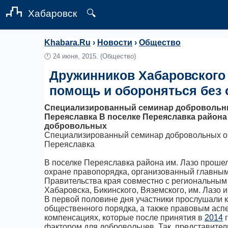
Хабаровск
🔍
Khabara.Ru
›
Новости
›
Общество
🕛
24 июня, 2015.
(Общество)
Дружинников Хабаровского
помощь и обороняться без
Специализированный семинар добровольны
Переяславка В поселке Переяславка район
добровольных
Специализированный семинар добровольных об
Переяславка
В поселке Переяславка района им. Лазо прош
охране правопорядка, организованный главным
Правительства края совместно с региональным 
Хабаровска, Бикинского, Вяземского, им. Лазо 
В первой половине дня участники прослушали 
общественного порядка, а также правовым аспе
компенсациях, которые после принятия в
2014
г
фактором для добровольцев. Так, представител