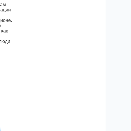
кам
сации
ионе.
у
 как
 люди
и