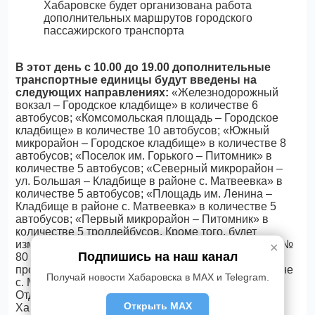
В этот день с 10.00 до 19.00 дополнительные
транспортные единицы будут введены на
следующих направлениях:
«Железнодорожный
вокзал – Городское кладбище» в количестве 6
автобусов; «Комсомольская площадь – Городское
кладбище» в количестве 10 автобусов; «Южный
микрорайон – Городское кладбище» в количестве 8
автобусов; «Поселок им. Горького – Питомник» в
количестве 5 автобусов; «Северный микрорайон –
ул. Большая – Кладбище в районе с. Матвеевка» в
количестве 5 автобусов; «Площадь им. Ленина –
Кладбище в районе с. Матвеевка» в количестве 5
автобусов; «Первый микрорайон – Питомник» в
количестве 5 троллейбусов. Кроме того, будет
изменена схема движения автобусного
маршрута
№
✕
Подпишись на наш канал
80 сообщением «Речной вокзал - с. Матвеевка» с
продлением до кладбища, расположенного в районе
Получай новости Хабаровска в MAX и Telegram.
с. Матвеевка.
Отделам УМВД и ГИБДД УМВД России по г.
Открыть MAX
Хабаровску рекомендовано обеспечить охрану