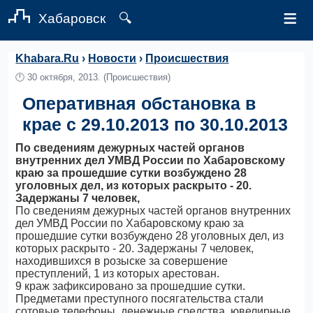
≡
Хабаровск
🔍
Khabara.Ru
›
Новости
›
Происшествия
🕛
30 октября, 2013.
(Происшествия)
Оперативная обстановка в
крае с 29.10.2013 по 30.10.2013
По сведениям дежурных частей органов
внутренних дел УМВД России по Хабаровскому
краю за прошедшие сутки возбуждено 28
уголовных дел, из которых раскрыто - 20.
Задержаны 7 человек,
По сведениям дежурных частей органов внутренних
дел УМВД России по Хабаровскому краю за
прошедшие сутки возбуждено 28 уголовных дел, из
которых раскрыто - 20. Задержаны 7 человек,
находившихся в розыске за совершение
преступлений, 1 из которых арестован.
9 краж зафиксировано за прошедшие сутки.
Предметами преступного посягательства стали
сотовые телефоны, денежные средства, ювелирные