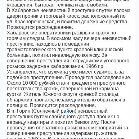
украшения, бытовая техника и автомобили.
В Хабаровске неизвестный преступник путем взлома
двери проник в торговый киоск, расположенный по
ул. Краснореченская, и похитил денежные средства.
Проводится расследование.
Хабаровские оперативники раскрыли кражу по
горячим следам. В восьмом часу вечера неизвестный
преступник, находясь в помещении
травматологического пункта краевой клинической
больницы, похитил инвалидную коляску. За
совершение преступления сотрудниками уголовного
розыска задержан хабаровчанин, 1966 г.р.
Установлено, что мужчина уже имеет судимость за
подобное преступление. Проводится расследование.
Около 10 000 рублей стали предметом преступного
посягательства кражи, совершенной из кармана
куртки. Житель Южного округа краевой столицы,
обнаружив пропажу, незамедлительно обратился в
полицию. Проводится расследование.
В п. Горин (Солнечный
район
) неизвестный
преступник путем свободного доступа проник на
веранду квартиры и похитил бензопилу. После
проведения оперативно-разыскных мероприятий за
совершение преступления задержан гр. житель
поселка, 1963 г.р. В настоящее
время
в отношении