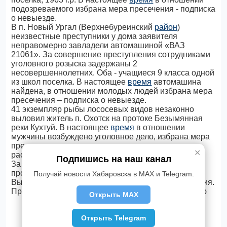
подозреваемого избрана мера пресечения - подписка
о невыезде.
В п. Новый Ургал (Верхнебуреинский
район
)
неизвестные преступники у дома заявителя
неправомерно завладели автомашиной «ВАЗ
21061». За совершение преступления сотрудниками
уголовного розыска задержаны 2
несовершеннолетних. Оба - учащиеся 9 класса одной
из школ поселка. В настоящее
время
автомашина
найдена, в отношении молодых людей избрана мера
пресечения – подписка о невыезде.
41 экземпляр рыбы лососевых видов незаконно
выловил житель п. Охотск на протоке Безымянная
реки Кухтуй. В настоящее
время
в отношении
мужчины возбуждено уголовное дело, избрана мера
пресечения - подписка о невыезде, проводится
✕
расследование.
Подпишись на наш канал
За прошедшие сутки сотрудниками полиции
проверено 580 единиц автомототранспорта.
Получай новости Хабаровска в MAX и Telegram.
Выявлено 2483 административных правонарушения.
Пресс-служба УМВД России по Хабаровскому краю
Открыть MAX
Открыть Telegram