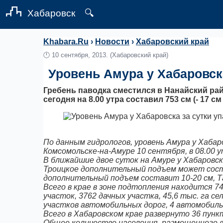
Хабаровск
🔍
Khabara.Ru
›
Новости
›
Хабаровский край
🕛
10 сентября, 2013.
(Хабаровский край)
Уровень Амура у Хабаровска
Гребень паводка сместился в Нанайский ра
сегодня на 8.00 утра составил 753 см (- 17 с
По данным гидрологов, уровень Амура у Хабаров
Комсомольске-на-Амуре 10 сентября, в 08.00 ут
В ближайшие двое суток на Амуре у Хабаровска о
Троицкое дополнительный подъем может соста
дополнительный подъем составит 10-20 см, Та
Всего в крае в зоне подтопления находится 7
участок, 3762 дачных участка, 45,6 тыс. га с
участков автомобильных дорог, 4 автомобил
Всего в Хабаровском крае развернуто 36 пун
Общее количество населения, размещенного в 