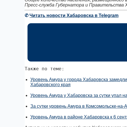
Пресс-служба Губернатора и Правительства 
✆
Читать новости Хабаровска в Telegram
Также по теме:
Уровень Амура у города Хабаровска замедлил
Хабаровского края
Уровень Амура у Хабаровска за сутки упал на
За сутки уровень Амура в Комсомольске-на-
Уровень Амура в районе Хабаровска к 6 сент