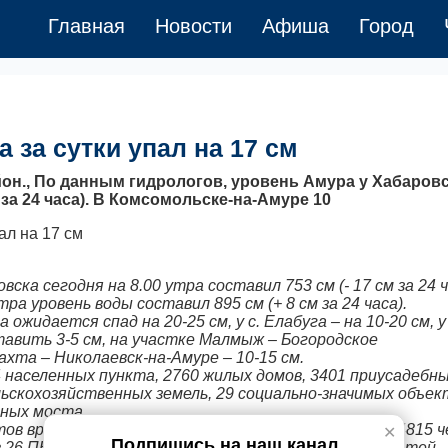
Главная
Новости
Афиша
Город
 за сутки упал на 17 см
йон., По данным гидрологов, уровень Амура у Хабаров
м за 24 часа). В Комсомольске-на-Амуре 10
ска сегодня на 8.00 утра составил 753 см (- 17 см за 24 ч
ра уровень воды составил 895 см (+ 8 см за 24 часа).
жидается спад на 20-25 см, у с. Елабуга – на 10-20 см, у 
вить 3-5 см, на участке Малмыж – Богородское
хта – Николаевск-на-Амуре – 10-15 см.
4 населенных пункта, 2760 жилых домов, 3401 приусадебн
ельскохозяйственных земель, 29 социально-значимых объек
ьных моста.
ктов временного размещения общей вместимостью 4815 ч
✕
Подпишись на наш канал
26 ПВР, составило 1620 человек, в том числе 556 детей.