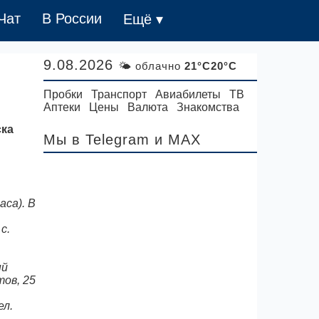
Чат
В России
Ещё ▾
9.08.2026
🌤 облачно
21°C20°C
Пробки
Транспорт
Авиабилеты
ТВ
Аптеки
Цены
Валюта
Знакомства
ска
Мы в Telegram
и MAX
аса). В
с.
ый
тов, 25
ел.