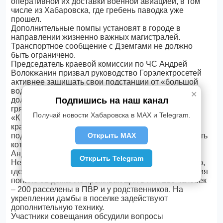
оперативной их доставки военной авиацией, в том
числе из Хабаровска, где гребень паводка уже
прошел.
Дополнительные помпы установят в городе в
направлении жизненно важных магистралей.
Транспортное сообщение с Дземгами не должно
быть ограничено.
Председатель краевой комиссии по ЧС Андрей
Волокжанин призвал руководство Горэлектросетей
активнее защищать свои подстанции от «большой
воды». Кроме того, все муниципальные районы
✕
Подпишись на наш канал
должны сосредоточить усилия на подготовке к
грядущему отопительному сезону.
Получай новости Хабаровска в MAX и Telegram.
«К тому моменту, когда уйдет вода, все котельные в
кратчайшие сроки должны быть подготовлены к
Открыть MAX
подаче тепла. Пристальное внимание нужно уделить
котельной в поселке Менделеево», - подчеркнул
Андрей Волокжанин.
Открыть Telegram
Непростой остается ситуация в поселке Новый мир,
где в результате прорыва дамбы в зону подтопления
попало 32 дома. Из проживающих в них 228 человек
– 200 расселены в ПВР и у родственников. На
укреплении дамбы в поселке задействуют
дополнительную технику.
Участники совещания обсудили вопросы