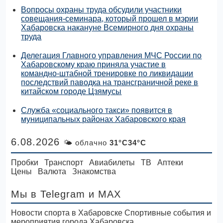
Вопросы охраны труда обсудили участники
совещания-семинара, который прошел в мэрии
Хабаровска накануне Всемирного дня охраны
труда
Делегация Главного управления МЧС России по
Хабаровскому краю приняла участие в
командно-штабной тренировке по ликвидации
последствий паводка на трансграничной реке в
китайском городе Цзямусы
Служба «социального такси» появится в
муниципальных районах Хабаровского края
6.08.2026
🌤 облачно
31°C34°C
Пробки
Транспорт
Авиабилеты
ТВ
Аптеки
Цены
Валюта
Знакомства
Мы в Telegram
и MAX
Новости спорта в Хабаровске Спортивные события и
мероприятия города Хабаровска.