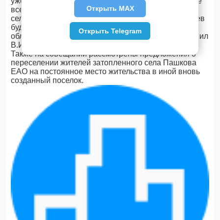
уже не начнется учебный год. Более того, далеко не
Открыть MAX
все школьники смогут быстро вернуться в родные
села. На базе детских санаториев и профилакториев
будут открыты учебные заведения в Амурской
Открыть Telegram
области и Еврейской автономной области», — заявил
В.Ишаев.
Также на совещании рассмотрены предложения о
переселении жителей затопленного села Пашкова
ЕАО на постоянное место жительства в иной вновь
созданный поселок.