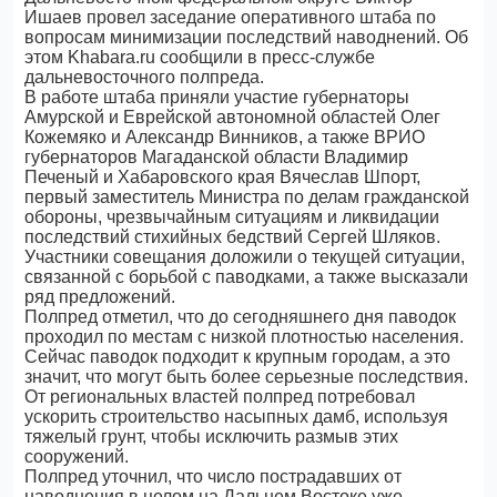
Ишаев провел заседание оперативного штаба по
вопросам минимизации последствий наводнений. Об
этом Khabara.ru сообщили в пресс-службе
дальневосточного полпреда.
В работе штаба приняли участие губернаторы
Амурской и Еврейской автономной областей Олег
Кожемяко и Александр Винников, а также ВРИО
губернаторов Магаданской области Владимир
Печеный и Хабаровского края Вячеслав Шпорт,
первый заместитель Министра по делам гражданской
обороны, чрезвычайным ситуациям и ликвидации
последствий стихийных бедствий Сергей Шляков.
Участники совещания доложили о текущей ситуации,
связанной с борьбой с паводками, а также высказали
ряд предложений.
Полпред отметил, что до сегодняшнего дня паводок
проходил по местам с низкой плотностью населения.
Сейчас паводок подходит к крупным городам, а это
значит, что могут быть более серьезные последствия.
От региональных властей полпред потребовал
ускорить строительство насыпных дамб, используя
тяжелый грунт, чтобы исключить размыв этих
сооружений.
Полпред уточнил, что число пострадавших от
наводнения в целом на Дальнем Востоке уже