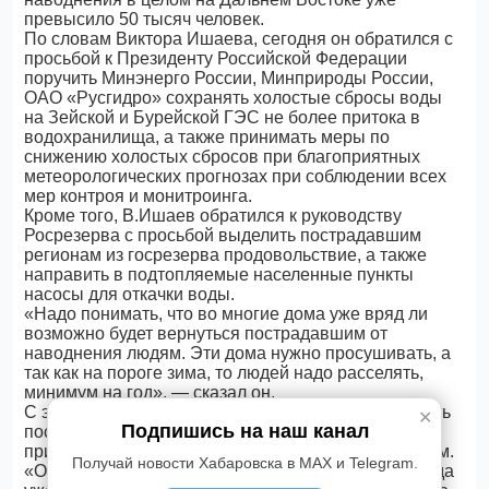
превысило 50 тысяч человек.
По словам Виктора Ишаева, сегодня он обратился с
просьбой к Президенту Российской Федерации
поручить Минэнерго России, Минприроды России,
ОАО «Русгидро» сохранять холостые сбросы воды
на Зейской и Бурейской ГЭС не более притока в
водохранилища, а также принимать меры по
снижению холостых сбросов при благоприятных
метеорологических прогнозах при соблюдении всех
мер контроя и монитроинга.
Кроме того, В.Ишаев обратился к руководству
Росрезерва с просьбой выделить пострадавшим
регионам из госрезерва продовольствие, а также
направить в подтопляемые населенные пункты
насосы для откачки воды.
«Надо понимать, что во многие дома уже вряд ли
возможно будет вернуться пострадавшим от
наводнения людям. Эти дома нужно просушивать, а
так как на пороге зима, то людей надо расселять,
минимум на год», — сказал он.
С этой целью полпредом даны поручения расселить
✕
Подпишись на наш канал
пострадавших от наводнения людей, чьи дома
пришли в негодность, по санаториям и общежитиям.
Получай новости Хабаровска в MAX и Telegram.
«Очевидно, что в затопленных школах до конца года