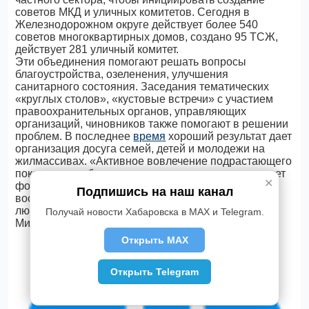
советов МКД и уличных комитетов. Сегодня в
Железнодорожном округе действует более 540
советов многоквартирных домов, создано 95 ТСЖ,
действует 281 уличный комитет.
Эти объединения помогают решать вопросы
благоустройства, озеленения, улучшения
санитарного состояния. Заседания тематических
«круглых столов», «кустовые встречи» с участием
правоохранительных органов, управляющих
организаций, чиновников также помогают в решении
проблем. В последнее
время
хороший результат дает
организация досуга семей, детей и молодежи на
жилмассивах. «Активное вовлечение подрастающего
поколения в общественно полезные дела позволяет
✕
формировать навыки здорового образа жизни,
Подпишись на наш канал
воспитывать неравнодушных, ответственных,
любящих свой город хабаровчан», — подчеркнул
Получай новости Хабаровска в MAX и Telegram.
Михаил Панков.
Открыть MAX
Открыть Telegram