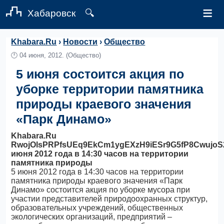
≡
Хабаровск
🔍
Khabara.Ru
›
Новости
›
Общество
🕛
04 июня, 2012.
(Общество)
5 июня состоится акция по
уборке территории памятника
природы краевого значения
«Парк Динамо»
Khabara.Ru
RwojOlsPRPfsUEq9EkCm1ygEXzH9iESr9G5fP8CwujoS
июня 2012 года в 14:30 часов на территории
памятника природы
5 июня 2012 года в 14:30 часов на территории
памятника природы краевого значения «Парк
Динамо» состоится акция по уборке мусора при
участии представителей природоохранных структур,
образовательных учреждений, общественных
экологических организаций, предприятий –