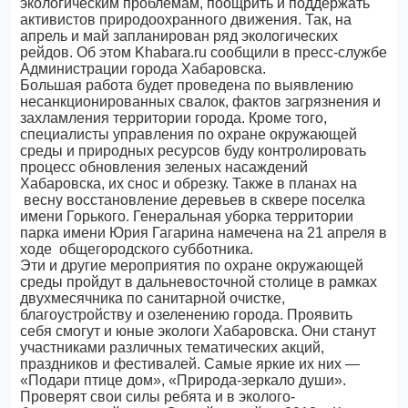
экологическим проблемам, поощрить и поддержать
активистов природоохранного движения. Так, на
апрель и май запланирован ряд экологических
рейдов. Об этом Khabara.ru сообщили в пресс-службе
Администрации города Хабаровска.
Большая работа будет проведена по выявлению
несанкционированных свалок, фактов загрязнения и
захламления территории города. Кроме того,
специалисты управления по охране окружающей
среды и природных ресурсов буду контролировать
процесс обновления зеленых насаждений
Хабаровска, их снос и обрезку. Также в планах на
весну восстановление деревьев в сквере поселка
имени Горького. Генеральная уборка территории
парка имени Юрия Гагарина намечена на 21 апреля в
ходе общегородского субботника.
Эти и другие мероприятия по охране окружающей
среды пройдут в дальневосточной столице в рамках
двухмесячника по санитарной очистке,
благоустройству и озеленению города. Проявить
себя смогут и юные экологи Хабаровска. Они станут
участниками различных тематических акций,
праздников и фестивалей. Самые яркие их них —
«Подари птице дом», «Природа-зеркало души».
Проверят свои силы ребята и в эколого-